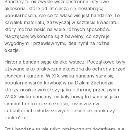
Bandany to niezwykle wszechstronne i stylowe
akcesoria, które od lat cieszą się niesłabnącą
popularnością. Ale co to właściwie jest bandana? To
kawałek materiału, zazwyczaj w kształcie kwadratu,
który można nosić na wiele różnych sposobów.
Najczęściej wykonane są z bawełny, co czyni je
wygodnymi i przewiewnymi, idealnymi na różne
okazje.
Historia bandan sięga daleko wstecz. Początkowo były
używane jako praktyczne akcesoria do ochrony przed
słońcem i kurzem. W XIX wieku bandany stały się
popularne wśród kowbojów na Dzikim Zachodzie,
którzy nosili je wokół szyi jako ochronę przed pyłem.
W XX wieku bandany zyskały nową tożsamość jako
symbol buntu i niezależności, zwłaszcza w
subkulturach młodzieżowych, takich jak punk czy
rock'n'roll.
Dziś bandany są nie tylko praktycznym dodatkiem, ale