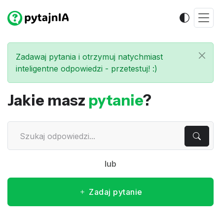
Zadawaj pytania i otrzymuj natychmiast
inteligentne odpowiedzi - przetestuj! :)
Jakie masz
pytanie
?
lub
Zadaj pytanie