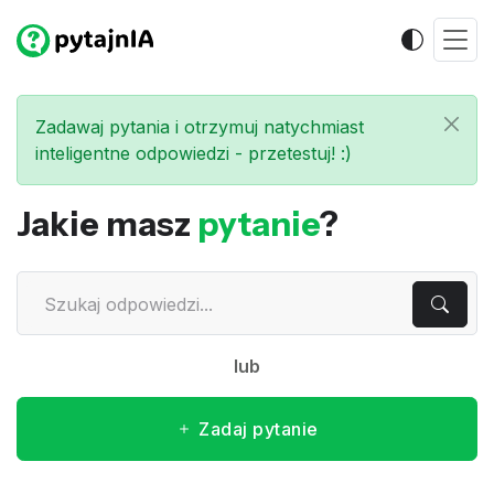
Zadawaj pytania i otrzymuj natychmiast
inteligentne odpowiedzi - przetestuj! :)
Jakie masz
pytanie
?
lub
Zadaj pytanie