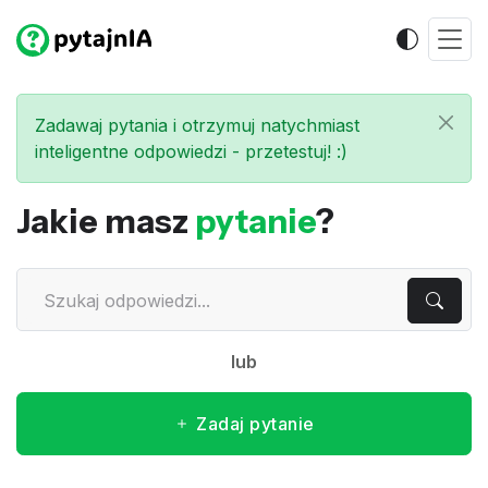
Zadawaj pytania i otrzymuj natychmiast
inteligentne odpowiedzi - przetestuj! :)
Jakie masz
pytanie
?
lub
Zadaj pytanie