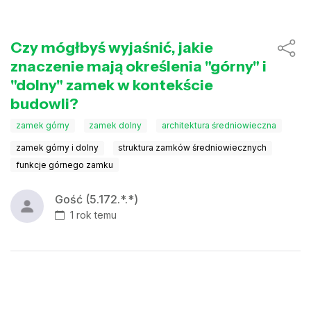
Czy mógłbyś wyjaśnić, jakie
znaczenie mają określenia "górny" i
"dolny" zamek w kontekście
budowli?
zamek górny
zamek dolny
architektura średniowieczna
zamek górny i dolny
struktura zamków średniowiecznych
funkcje górnego zamku
Gość (5.172.*.*)
1 rok temu