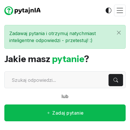
Zadawaj pytania i otrzymuj natychmiast
inteligentne odpowiedzi - przetestuj! :)
Jakie masz
pytanie
?
lub
Zadaj pytanie