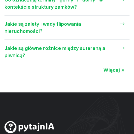
kontekście struktury zamków?
Jakie są zalety i wady flipowania
nieruchomości?
Jakie są główne różnice między sutereną a
piwnicą?
Więcej »