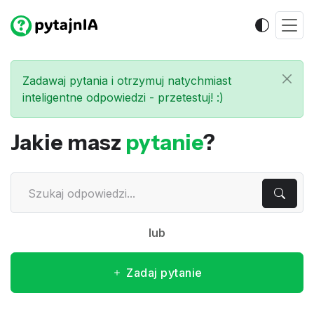
Zadawaj pytania i otrzymuj natychmiast
inteligentne odpowiedzi - przetestuj! :)
Jakie masz
pytanie
?
lub
Zadaj pytanie