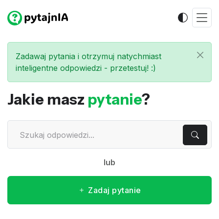
Zadawaj pytania i otrzymuj natychmiast
inteligentne odpowiedzi - przetestuj! :)
Jakie masz
pytanie
?
lub
Zadaj pytanie