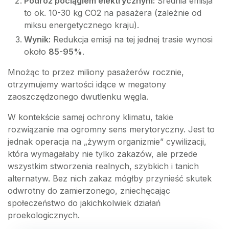
Podróż pociągiem elektrycznym:
Średnia emisja
to ok. 10-30 kg CO2 na pasażera (zależnie od
miksu energetycznego kraju).
Wynik:
Redukcja emisji na tej jednej trasie wynosi
około
85-95%
.
Mnożąc to przez miliony pasażerów rocznie,
otrzymujemy wartości idące w megatony
zaoszczędzonego dwutlenku węgla.
W kontekście samej ochrony klimatu, takie
rozwiązanie ma ogromny sens merytoryczny. Jest to
jednak operacja na „żywym organizmie” cywilizacji,
która wymagałaby nie tylko zakazów, ale przede
wszystkim stworzenia realnych, szybkich i tanich
alternatyw. Bez nich zakaz mógłby przynieść skutek
odwrotny do zamierzonego, zniechęcając
społeczeństwo do jakichkolwiek działań
proekologicznych.