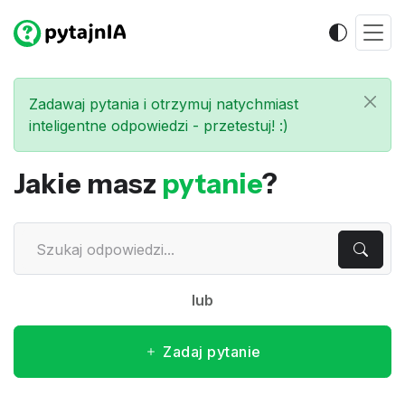
Zadawaj pytania i otrzymuj natychmiast
inteligentne odpowiedzi - przetestuj! :)
Jakie masz
pytanie
?
lub
Zadaj pytanie