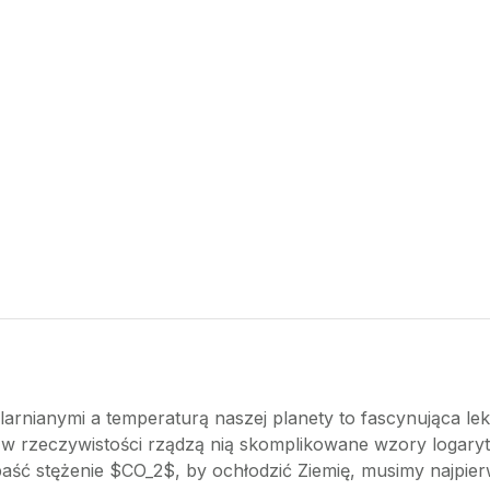
arnianymi a temperaturą naszej planety to fascynująca lek
wa, w rzeczywistości rządzą nią skomplikowane wzory logar
paść stężenie $CO_2$, by ochłodzić Ziemię, musimy najpierw 