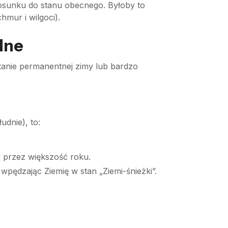
sunku do stanu obecnego. Byłoby to
hmur i wilgoci).
lne
tanie permanentnej zimy lub bardzo
udnie), to:
C
przez większość roku.
pędzając Ziemię w stan „Ziemi-śnieżki”.