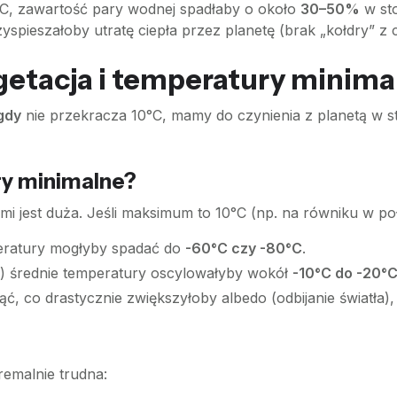
C, zawartość pary wodnej spadłaby o około
30–50%
w sto
pieszałoby utratę ciepła przez planetę (brak „kołdry” z c
getacja i temperatury minima
igdy
nie przekracza 10°C, mamy do czynienia z planetą w s
ry minimalne?
i jest duża. Jeśli maksimum to 10°C (np. na równiku w poł
peratury mogłyby spadać do
-60°C czy -80°C
.
) średnie temperatury oscylowałyby wokół
-10°C do -20°
co drastycznie zwiększyłoby albedo (odbijanie światła), w
emalnie trudna: