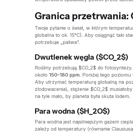
Granica przetrwania: 
Twoje pytanie o świat, w którym temperatur
globalna to ok. 15°C). Aby osiągnąć taki st
potrzebuje „paliwa”.
Dwutlenek węgla ($CO_2$)
Rośliny potrzebują $CO_2$ do fotosyntezy. 
około
150–180 ppm
. Poniżej tego poziomu 
Aby utrzymać temperaturę globalną na pozi
zlodowacenia), stężenie $CO_2$ musiałoby
na tyle mało, by planeta była skuta lodem.
Para wodna ($H_2O$)
Para wodna jest najsilniejszym gazem ciepl
zależy od temperatury (równanie Clausiusa