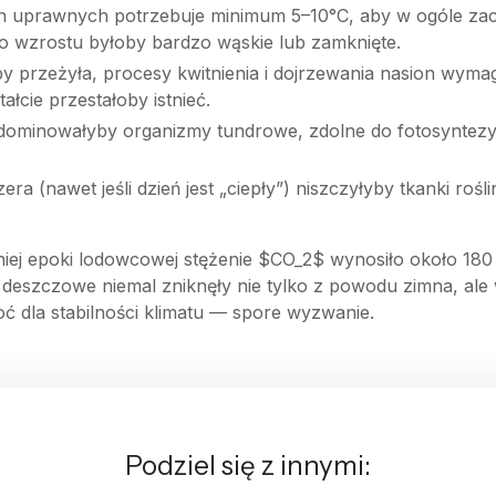
n uprawnych potrzebuje minimum 5–10°C, aby w ogóle zac
o wzrostu byłoby bardzo wąskie lub zamknięte.
 by przeżyła, procesy kwitnienia i dojrzewania nasion wym
łcie przestałoby istnieć.
dominowałyby organizmy tundrowe, zdolne do fotosyntezy 
era (nawet jeśli dzień jest „ciepły”) niszczyłyby tkanki ro
iej epoki lodowcowej stężenie $CO_2$ wynosiło około 180 p
sy deszczowe niemal zniknęły nie tylko z powodu zimna, ale
ć dla stabilności klimatu — spore wyzwanie.
Podziel się z innymi: