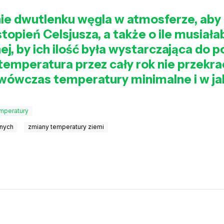
nie dwutlenku węgla w atmosferze, aby
 stopień Celsjusza, a także o ile musiał
j, by ich ilość była wystarczająca do 
temperatura przez cały rok nie przekra
y wówczas temperatury minimalne i w ja
mperatury
anych
zmiany temperatury ziemi