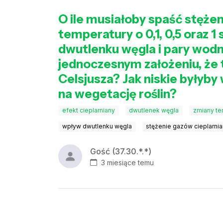
O ile musiałoby spaść stęże
temperatury o 0,1, 0,5 oraz 1
dwutlenku węgla i pary wodne
jednoczesnym założeniu, że 
Celsjusza? Jak niskie byłyb
na wegetację roślin?
efekt cieplarniany
dwutlenek węgla
zmiany te
wpływ dwutlenku węgla
stężenie gazów cieplarni
Gość (37.30.*.*)
3 miesiące temu