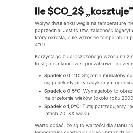
Ile $CO_2$ „kosztuje”
Wpływ dwutlenku węgla na temperaturę nie 
poprzednia. Jest to tzw. zależność logary
który określa, o ile wzrośnie temperatura
4°C).
Korzystając z uproszczonego wzoru na zmia
to stężenia końcowe i początkowe, możem
Spadek o 0,1°C:
Stężenie musiałoby sp
ciągu dekady przy radykalnym ogranicz
Spadek o 0,5°C:
Wymagałoby to obniże
na przełomie wieków (około roku 2000
Spadek o 1,0°C:
Tutaj potrzebujemy re
latach 70. XX wieku.
Warto dodać, że są to wartości dla stanu
temperatura spadałaby powoli przez dziesię