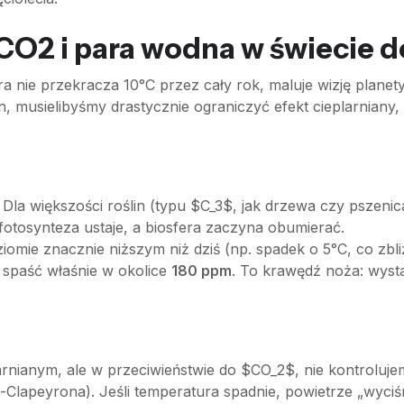
CO2 i para wodna w świecie d
a nie przekracza 10°C przez cały rok, maluje wizję planety
an, musielibyśmy drastycznie ograniczyć efekt cieplarniany
Dla większości roślin (typu $C_3$, jak drzewa czy pszenica
fotosynteza ustaje, a biosfera zaczyna obumierać.
omie znacznie niższym niż dziś (np. spadek o 5°C, co zbl
 spaść właśnie w okolice
180 ppm
. To krawędź noża: wysta
arnianym, ale w przeciwieństwie do $CO_2$, nie kontrolujem
-Clapeyrona). Jeśli temperatura spadnie, powietrze „wyci