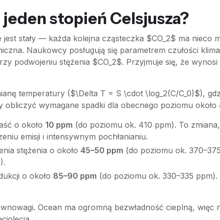
 jeden stopień Celsjusza?
jest stały — każda kolejna cząsteczka $CO_2$ ma nieco mn
tmiczna. Naukowcy posługują się parametrem czułości kli
 przy podwojeniu stężenia $CO_2$. Przyjmuje się, że wynos
nę temperatury ($\Delta T = S \cdot \log_2(C/C_0)$), gdz
y obliczyć wymagane spadki dla obecnego poziomu około
aść o około
10 ppm
(do poziomu ok. 410 ppm). To zmiana,
eniu emisji i intensywnym pochłanianiu.
nia stężenia o około
45–50 ppm
(do poziomu ok. 370–375
).
dukcji o około
85–90 ppm
(do poziomu ok. 330–335 ppm).
 równowagi. Ocean ma ogromną bezwładność cieplną, więc
ciolecia.