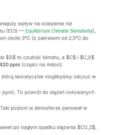
iejszy wpływ na ocieplenie niż
matu (ECS —
Equilibrium Climate Sensitivity
),
i on około 3°C (z zakresem od 2,5°C do
ie $S$ to czułość klimatu, a $C$ i $C_0$
420 ppm
(części na milion):
 którą teoretycznie moglibyśmy odczuć w
 ppm). To powrót do stężeń notowanych
 Taki poziom w atmosferze panował w
 nawet po nagłym spadku stężenia $CO_2$,