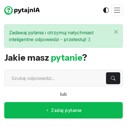
Zadawaj pytania i otrzymuj natychmiast
inteligentne odpowiedzi - przetestuj! :)
Jakie masz
pytanie
?
lub
Zadaj pytanie