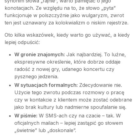
synonim słowa „fajnie”, warto pamiętać o jego
konotacjach. Ze względu na to, że słowo „pyta”
funkcjonuje w polszczyźnie jako wulgaryzm, zwrot
ten jest uznawany za kolokwializm o niskim rejestrze.
Oto kilka wskazówek, kiedy warto go używać, a kiedy
lepiej odpuścić:
W gronie znajomych:
Jak najbardziej. To luźne,
ekspresywne określenie, które dobrze oddaje
radość z nowej gry, udanego koncertu czy
pysznego jedzenia.
W sytuacjach formalnych:
Zdecydowanie nie.
Użycie tego zwrotu podczas rozmowy o pracę
czy w kontakcie z klientem może zostać odebrane
jako brak kultury lub nadmierne spoufalanie się.
W piśmie:
W SMS-ach czy na czacie – tak. W
oficjalnych mailach – lepiej zastąpić go słowem
„świetnie” lub „doskonale”.