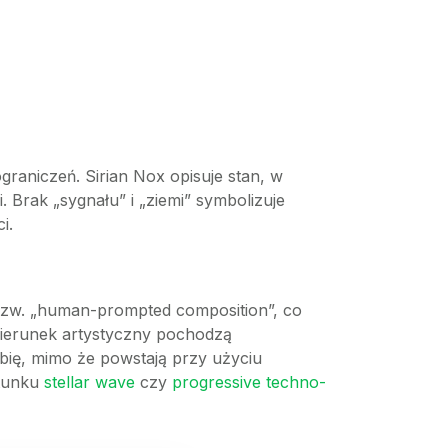
raniczeń. Sirian Nox opisuje stan, w
. Brak „sygnału” i „ziemi” symbolizuje
i.
a tzw. „human-prompted composition”, co
kierunek artystyczny pochodzą
bię, mimo że powstają przy użyciu
atunku
stellar wave
czy
progressive techno-