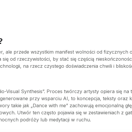
?
, ale przede wszystkim manifest wolności od fizycznych og
się od rzeczywistości, by stać się częścią nieskończoności
hnologii, na rzecz czystego doświadczenia chwili i bliskośc
io-Visual Synthesis”. Proces twórczy artysty opiera się n
 generowane przy wsparciu AI, to koncepcja, teksty oraz 
wory takie jak „Dance with me” zachowują emocjonalną głę
owych. Utwór ten często pojawia się w zestawieniach z g
do nocnych podróży lub medytacji w ruchu.