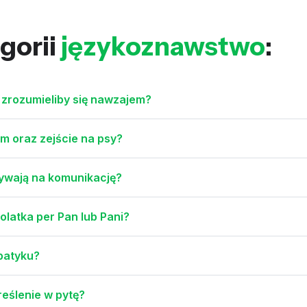
gorii
językoznawstwo
:
 zrozumieliby się nawzajem?
m oraz zejście na psy?
ływają na komunikację?
latka per Pan lub Pani?
 patyku?
eślenie w pytę?