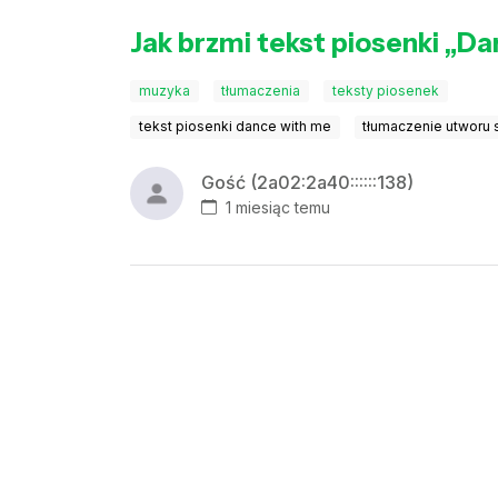
Jak brzmi tekst piosenki „D
muzyka
tłumaczenia
teksty piosenek
tekst piosenki dance with me
tłumaczenie utworu s
Gość (2a02:2a40::::::138)
1 miesiąc temu