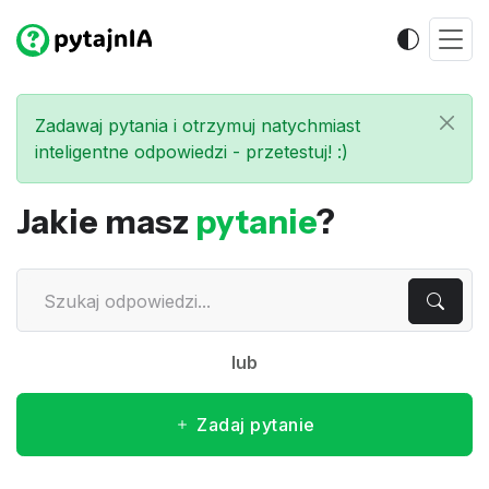
Zadawaj pytania i otrzymuj natychmiast
inteligentne odpowiedzi - przetestuj! :)
Jakie masz
pytanie
?
lub
Zadaj pytanie