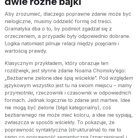
dwie różne bajki
Aby zrozumieć, dlaczego poprawne zdanie może być
nielogiczne, musimy oddzielić formę od treści.
Gramatyka dba o to, by podmiot zgadzał się z
orzeczeniem, a przypadki były odpowiednio dobrane.
Logika natomiast pilnuje relacji między pojęciami i
wartością prawdy.
Klasycznym przykładem, który obrazuje ten
rozdźwięk, jest słynne zdanie Noama Chomsky’ego:
„Bezbarwne zielone idee śpią wściekle”. Pod względem
językowym wszystko jest tu na swoim miejscu – mamy
przymiotniki, rzeczownik i czasownik w odpowiednich
formach. Jednak logicznie to zdanie jest martwe. Idee
nie mogą być zielone (błąd kategorialny), coś
bezbarwnego nie może mieć koloru, a idee nie sypiają,
zwłaszcza w sposób wściekły. To pokazuje, że
poprawność syntaktyczna (strukturalna) to nie to
samo co poprawność semantyczna (znaczeniowa) i