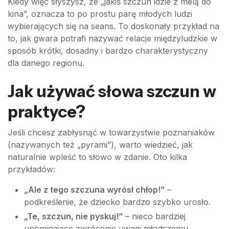
Kiedy więc słyszysz, że „jakiś szczun idzie z melą do
kina”, oznacza to po prostu parę młodych ludzi
wybierających się na seans. To doskonały przykład na
to, jak gwara potrafi nazywać relacje międzyludzkie w
sposób krótki, dosadny i bardzo charakterystyczny
dla danego regionu.
Jak używać słowa szczun w
praktyce?
Jeśli chcesz zabłysnąć w towarzystwie poznaniaków
(nazywanych też „pyrami”), warto wiedzieć, jak
naturalnie wpleść to słowo w zdanie. Oto kilka
przykładów:
„Ale z tego szczuna wyrósł chłop!”
–
podkreślenie, że dziecko bardzo szybko urosło.
„Te, szczun, nie pyskuj!”
– nieco bardziej
upominające zwrócenie uwagi młodszemu