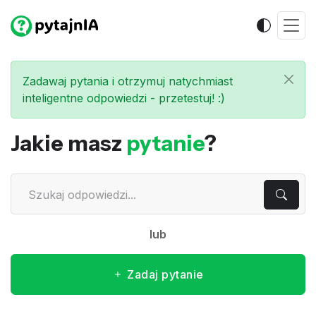
Zadawaj pytania i otrzymuj natychmiast
inteligentne odpowiedzi - przetestuj! :)
Jakie masz
pytanie
?
lub
Zadaj pytanie