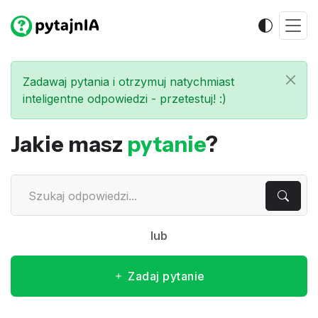
Zadawaj pytania i otrzymuj natychmiast
inteligentne odpowiedzi - przetestuj! :)
Jakie masz
pytanie
?
lub
Zadaj pytanie