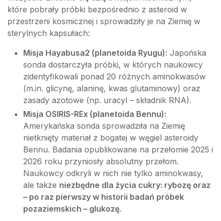
które pobrały próbki bezpośrednio z asteroid w
przestrzeni kosmicznej i sprowadziły je na Ziemię w
sterylnych kapsułach:
Misja Hayabusa2 (planetoida Ryugu):
Japońska
sonda dostarczyła próbki, w których naukowcy
zidentyfikowali ponad 20 różnych aminokwasów
(m.in. glicynę, alaninę, kwas glutaminowy) oraz
zasady azotowe (np. uracyl – składnik RNA).
Misja OSIRIS-REx (planetoida Bennu):
Amerykańska sonda sprowadziła na Ziemię
nietknięty materiał z bogatej w węgiel asteroidy
Bennu. Badania opublikowane na przełomie 2025 i
2026 roku przyniosły absolutny przełom.
Naukowcy odkryli w nich nie tylko aminokwasy,
ale także
niezbędne dla życia cukry: rybozę oraz
– po raz pierwszy w historii badań próbek
pozaziemskich – glukozę
.