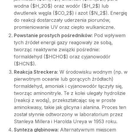
wodna ($H_2O$) oraz wodór ($H_2$) lub
dwutlenek węgla ($CO_2$) i azot ($N_2$). Energię
do reakcji dostarczały uderzenia piorunów,
promieniowanie UV oraz ciepło wulkaniczne.
Powstanie prostych pośredników:
Pod wpływem
tych źródeł energii gazy reagowały ze sobą,
tworząc reaktywne związki pośrednie:
formaldehyd ($HCHO$) oraz cyjanowodór
($HCN$).
Reakcja Streckera:
W środowisku wodnym (np. w
pierwotnym oceanie lub gorących źródłach)
formaldehyd, amoniak i cyjanowodór łączyły się,
tworząc aminonitryle. Te z kolei ulegały hydrolizie
(reakcji z wodą), przekształcając się w proste
aminokwasy, takie jak glicyna i alanina. Proces ten
został słynnie odtworzony w laboratorium przez
Stanleya Millera i Harolda Ureya w 1953 roku.
Synteza głębinowa:
Alternatywnym miejscem