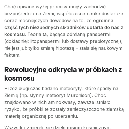
Choć opisane wyżej procesy mogły zachodzić
bezpośrednio na Ziemi, współczesna nauka dostarcza
coraz mocniejszych dowodów na to, że
ogromna
część tych niezbędnych składników dotarła do nas z
kosmosu
. Teoria ta, będąca odmianą panspermii
(dokładniej: litopanspermii lub dostawy prebiotycznej),
nie jest już tylko śmiałą hipotezą – stała się naukowym
faktem.
Rewolucyjne odkrycia w próbkach z
kosmosu
Przez długi czas badano meteoryty, które spadły na
Ziemię (np. słynny meteoryt Murchison). Choć
znajdowano w nich aminokwasy, zawsze istniało
ryzyko, że próbki te zostały zanieczyszczone ziemską
materią organiczną po uderzeniu.
Wszystko zmieniło się dzięki misjom kosmicznym,