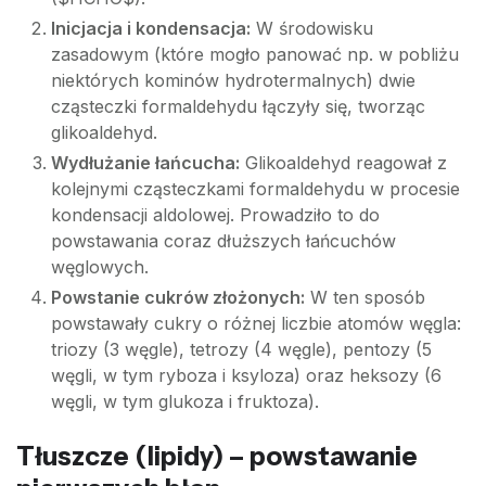
Inicjacja i kondensacja:
W środowisku
zasadowym (które mogło panować np. w pobliżu
niektórych kominów hydrotermalnych) dwie
cząsteczki formaldehydu łączyły się, tworząc
glikoaldehyd.
Wydłużanie łańcucha:
Glikoaldehyd reagował z
kolejnymi cząsteczkami formaldehydu w procesie
kondensacji aldolowej. Prowadziło to do
powstawania coraz dłuższych łańcuchów
węglowych.
Powstanie cukrów złożonych:
W ten sposób
powstawały cukry o różnej liczbie atomów węgla:
triozy (3 węgle), tetrozy (4 węgle), pentozy (5
węgli, w tym ryboza i ksyloza) oraz heksozy (6
węgli, w tym glukoza i fruktoza).
Tłuszcze (lipidy) – powstawanie