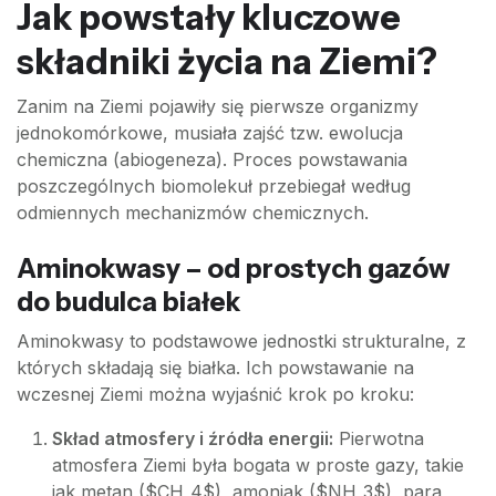
Jak powstały kluczowe
składniki życia na Ziemi?
Zanim na Ziemi pojawiły się pierwsze organizmy
jednokomórkowe, musiała zajść tzw. ewolucja
chemiczna (abiogeneza). Proces powstawania
poszczególnych biomolekuł przebiegał według
odmiennych mechanizmów chemicznych.
Aminokwasy – od prostych gazów
do budulca białek
Aminokwasy to podstawowe jednostki strukturalne, z
których składają się białka. Ich powstawanie na
wczesnej Ziemi można wyjaśnić krok po kroku:
Skład atmosfery i źródła energii:
Pierwotna
atmosfera Ziemi była bogata w proste gazy, takie
jak metan ($CH_4$), amoniak ($NH_3$), para