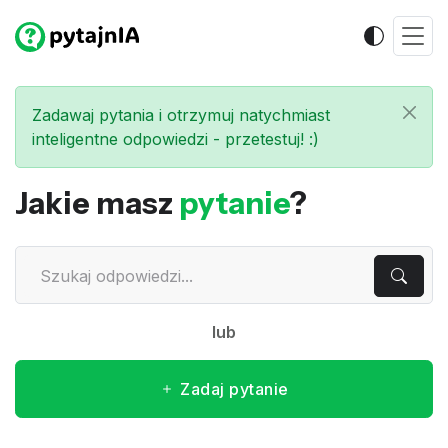
Zadawaj pytania i otrzymuj natychmiast
inteligentne odpowiedzi - przetestuj! :)
Jakie masz
pytanie
?
lub
Zadaj pytanie