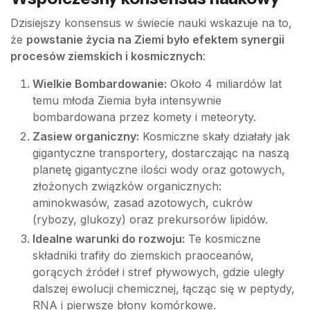
Dzisiejszy konsensus w świecie nauki wskazuje na to,
że
powstanie życia na Ziemi było efektem synergii
procesów ziemskich i kosmicznych
:
Wielkie Bombardowanie:
Około 4 miliardów lat
temu młoda Ziemia była intensywnie
bombardowana przez komety i meteoryty.
Zasiew organiczny:
Kosmiczne skały działały jak
gigantyczne transportery, dostarczając na naszą
planetę gigantyczne ilości wody oraz gotowych,
złożonych związków organicznych:
aminokwasów, zasad azotowych, cukrów
(rybozy, glukozy) oraz prekursorów lipidów.
Idealne warunki do rozwoju:
Te kosmiczne
składniki trafiły do ziemskich praoceanów,
gorących źródeł i stref pływowych, gdzie uległy
dalszej ewolucji chemicznej, łącząc się w peptydy,
RNA i pierwsze błony komórkowe.