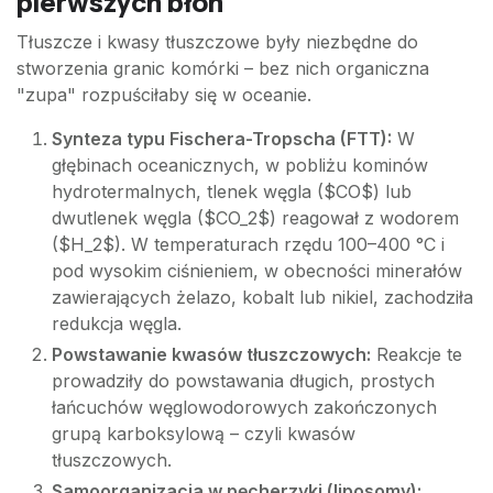
pierwszych błon
Tłuszcze i kwasy tłuszczowe były niezbędne do
stworzenia granic komórki – bez nich organiczna
"zupa" rozpuściłaby się w oceanie.
Synteza typu Fischera-Tropscha (FTT):
W
głębinach oceanicznych, w pobliżu kominów
hydrotermalnych, tlenek węgla ($CO$) lub
dwutlenek węgla ($CO_2$) reagował z wodorem
($H_2$). W temperaturach rzędu 100–400 °C i
pod wysokim ciśnieniem, w obecności minerałów
zawierających żelazo, kobalt lub nikiel, zachodziła
redukcja węgla.
Powstawanie kwasów tłuszczowych:
Reakcje te
prowadziły do powstawania długich, prostych
łańcuchów węglowodorowych zakończonych
grupą karboksylową – czyli kwasów
tłuszczowych.
Samoorganizacja w pęcherzyki (liposomy):