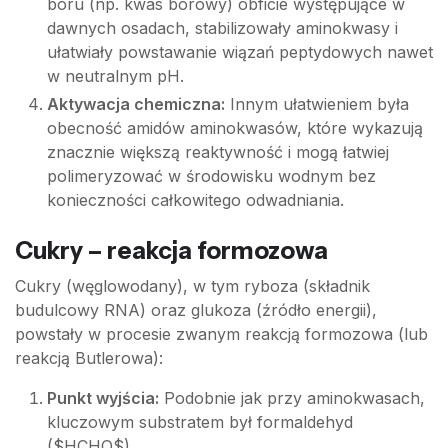
boru (np. kwas borowy) obficie występujące w
dawnych osadach, stabilizowały aminokwasy i
ułatwiały powstawanie wiązań peptydowych nawet
w neutralnym pH.
Aktywacja chemiczna:
Innym ułatwieniem była
obecność amidów aminokwasów, które wykazują
znacznie większą reaktywność i mogą łatwiej
polimeryzować w środowisku wodnym bez
konieczności całkowitego odwadniania.
Cukry – reakcja formozowa
Cukry (węglowodany), w tym ryboza (składnik
budulcowy RNA) oraz glukoza (źródło energii),
powstały w procesie zwanym reakcją formozowa (lub
reakcją Butlerowa):
Punkt wyjścia:
Podobnie jak przy aminokwasach,
kluczowym substratem był formaldehyd
($HCHO$).