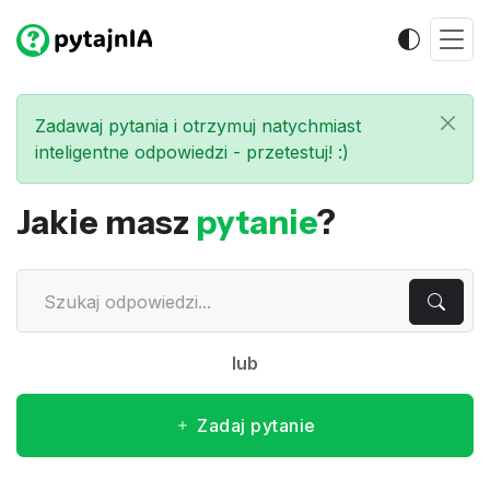
Zadawaj pytania i otrzymuj natychmiast
inteligentne odpowiedzi - przetestuj! :)
Jakie masz
pytanie
?
lub
Zadaj pytanie