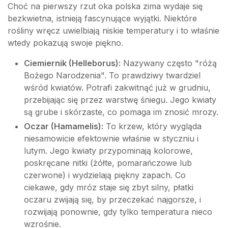
Choć na pierwszy rzut oka polska zima wydaje się
bezkwietna, istnieją fascynujące wyjątki. Niektóre
rośliny wręcz uwielbiają niskie temperatury i to właśnie
wtedy pokazują swoje piękno.
Ciemiernik (Helleborus):
Nazywany często "różą
Bożego Narodzenia". To prawdziwy twardziel
wśród kwiatów. Potrafi zakwitnąć już w grudniu,
przebijając się przez warstwę śniegu. Jego kwiaty
są grube i skórzaste, co pomaga im znosić mrozy.
Oczar (Hamamelis):
To krzew, który wygląda
niesamowicie efektownie właśnie w styczniu i
lutym. Jego kwiaty przypominają kolorowe,
poskręcane nitki (żółte, pomarańczowe lub
czerwone) i wydzielają piękny zapach. Co
ciekawe, gdy mróz staje się zbyt silny, płatki
oczaru zwijają się, by przeczekać najgorsze, i
rozwijają ponownie, gdy tylko temperatura nieco
wzrośnie.