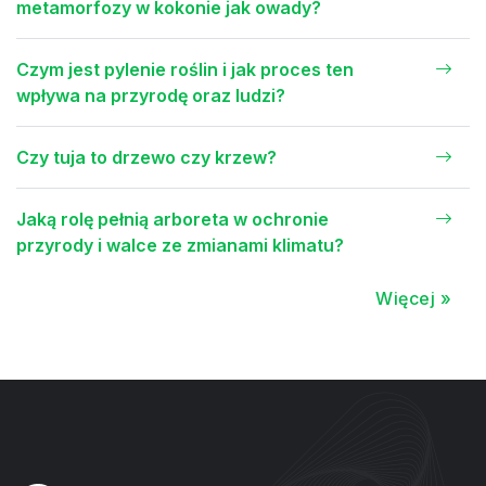
metamorfozy w kokonie jak owady?
Czym jest pylenie roślin i jak proces ten
wpływa na przyrodę oraz ludzi?
Czy tuja to drzewo czy krzew?
Jaką rolę pełnią arboreta w ochronie
przyrody i walce ze zmianami klimatu?
Więcej »