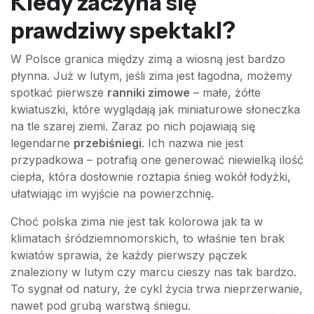
Kiedy zaczyna się
prawdziwy spektakl?
W Polsce granica między zimą a wiosną jest bardzo
płynna. Już w lutym, jeśli zima jest łagodna, możemy
spotkać pierwsze
ranniki zimowe
– małe, żółte
kwiatuszki, które wyglądają jak miniaturowe słoneczka
na tle szarej ziemi. Zaraz po nich pojawiają się
legendarne
przebiśniegi
. Ich nazwa nie jest
przypadkowa – potrafią one generować niewielką ilość
ciepła, która dosłownie roztapia śnieg wokół łodyżki,
ułatwiając im wyjście na powierzchnię.
Choć polska zima nie jest tak kolorowa jak ta w
klimatach śródziemnomorskich, to właśnie ten brak
kwiatów sprawia, że każdy pierwszy pączek
znaleziony w lutym czy marcu cieszy nas tak bardzo.
To sygnał od natury, że cykl życia trwa nieprzerwanie,
nawet pod grubą warstwą śniegu.