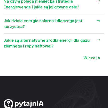
Na czym polega niemiecka strategia
Energiewende i jakie są jej główne cele?
Jak działa energia solarna i dlaczego jest
korzystna?
Jakie są alternatywne źródła energii dla gazu
ziemnego i ropy naftowej?
Więcej »