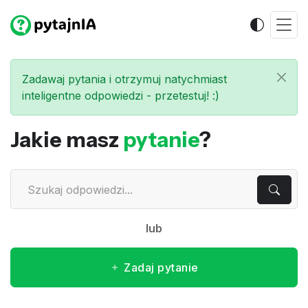
Zadawaj pytania i otrzymuj natychmiast
inteligentne odpowiedzi - przetestuj! :)
Jakie masz
pytanie
?
lub
Zadaj pytanie