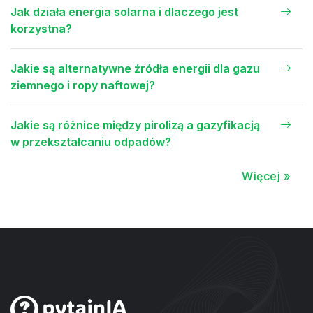
Jak działa energia solarna i dlaczego jest
korzystna?
Jakie są alternatywne źródła energii dla gazu
ziemnego i ropy naftowej?
Jakie są różnice między pirolizą a gazyfikacją
w przekształcaniu odpadów?
Więcej »