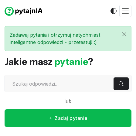
Zadawaj pytania i otrzymuj natychmiast
inteligentne odpowiedzi - przetestuj! :)
Jakie masz
pytanie
?
lub
Zadaj pytanie