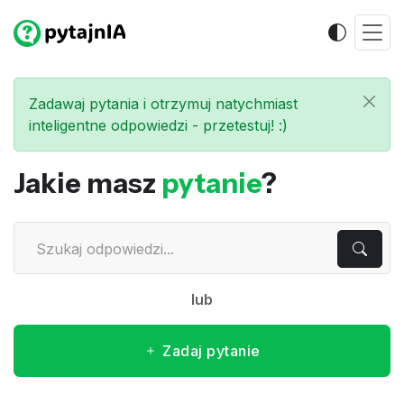
Zadawaj pytania i otrzymuj natychmiast
inteligentne odpowiedzi - przetestuj! :)
Jakie masz
pytanie
?
lub
Zadaj pytanie