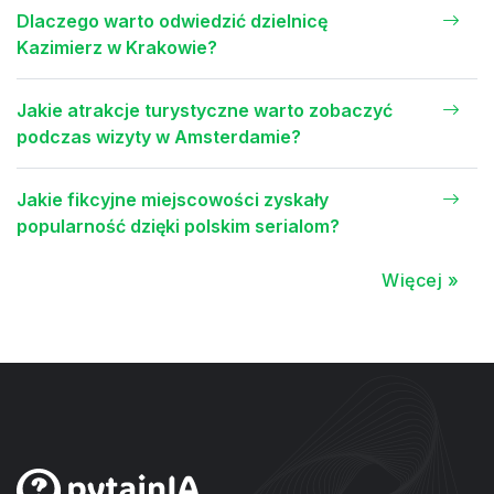
Dlaczego warto odwiedzić dzielnicę
Kazimierz w Krakowie?
Jakie atrakcje turystyczne warto zobaczyć
podczas wizyty w Amsterdamie?
Jakie fikcyjne miejscowości zyskały
popularność dzięki polskim serialom?
Więcej »