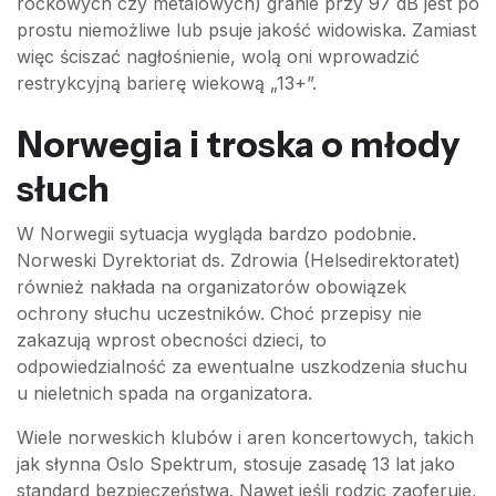
rockowych czy metalowych) granie przy 97 dB jest po
prostu niemożliwe lub psuje jakość widowiska. Zamiast
więc ściszać nagłośnienie, wolą oni wprowadzić
restrykcyjną barierę wiekową „13+”.
Norwegia i troska o młody
słuch
W Norwegii sytuacja wygląda bardzo podobnie.
Norweski Dyrektoriat ds. Zdrowia (Helsedirektoratet)
również nakłada na organizatorów obowiązek
ochrony słuchu uczestników. Choć przepisy nie
zakazują wprost obecności dzieci, to
odpowiedzialność za ewentualne uszkodzenia słuchu
u nieletnich spada na organizatora.
Wiele norweskich klubów i aren koncertowych, takich
jak słynna Oslo Spektrum, stosuje zasadę 13 lat jako
standard bezpieczeństwa. Nawet jeśli rodzic zaoferuje,