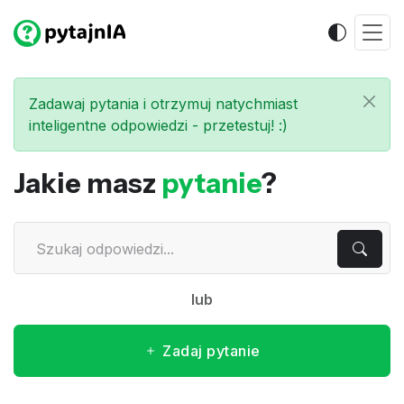
Zadawaj pytania i otrzymuj natychmiast
inteligentne odpowiedzi - przetestuj! :)
Jakie masz
pytanie
?
lub
Zadaj pytanie