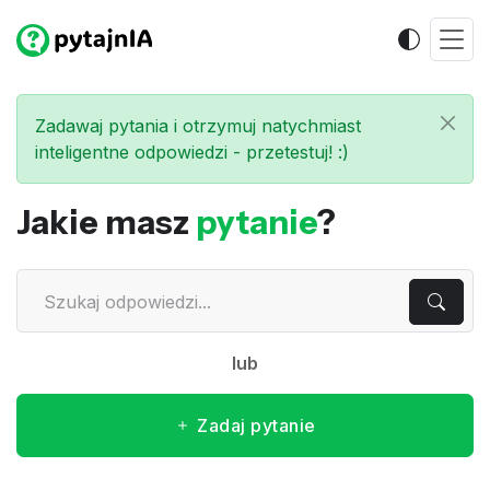
Zadawaj pytania i otrzymuj natychmiast
inteligentne odpowiedzi - przetestuj! :)
Jakie masz
pytanie
?
lub
Zadaj pytanie