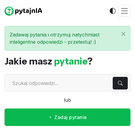
Zadawaj pytania i otrzymuj natychmiast
inteligentne odpowiedzi - przetestuj! :)
Jakie masz
pytanie
?
lub
Zadaj pytanie