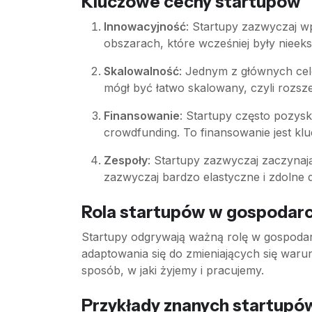
Kluczowe cechy startupów
Innowacyjność
: Startupy zazwyczaj w
obszarach, które wcześniej były niee
Skalowalność
: Jednym z głównych celó
mógł być łatwo skalowany, czyli rozsz
Finansowanie
: Startupy często pozysk
crowdfunding. To finansowanie jest kl
Zespoły
: Startupy zazwyczaj zaczynają
zazwyczaj bardzo elastyczne i zdolne
Rola startupów w gospodar
Startupy odgrywają ważną rolę w gospodarc
adaptowania się do zmieniających się war
sposób, w jaki żyjemy i pracujemy.
Przykłady znanych startupó