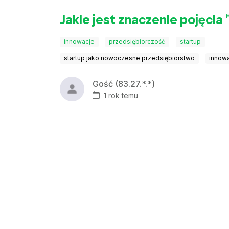
Jakie jest znaczenie pojęcia 
innowacje
przedsiębiorczość
startup
startup jako nowoczesne przedsiębiorstwo
innow
Gość (83.27.*.*)
1 rok temu