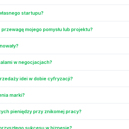
 własnego startupu?
ć przewagę mojego pomysłu lub projektu?
ynowały?
 salami w negocjacjach?
zedaży idei w dobie cyfryzacji?
enia marki?
użych pieniędzy przy znikomej pracy?
rzyszłego sukcesu w biznesie?