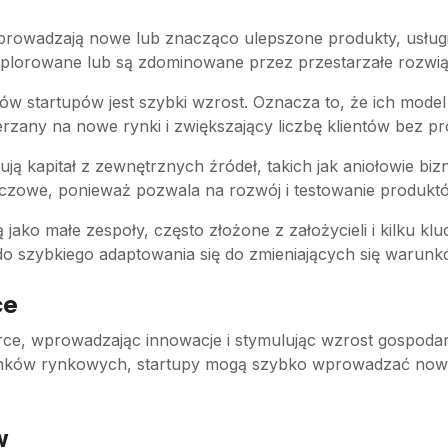
prowadzają nowe lub znacząco ulepszone produkty, usługi 
ksplorowane lub są zdominowane przez przestarzałe rozwią
w startupów jest szybki wzrost. Oznacza to, że ich model
erzany na nowe rynki i zwiększający liczbę klientów bez 
ują kapitał z zewnętrznych źródeł, takich jak aniołowie biz
uczowe, ponieważ pozwala na rozwój i testowanie produkt
 jako małe zespoły, często złożone z założycieli i kilku 
 do szybkiego adaptowania się do zmieniających się warun
ce
e, wprowadzając innowacje i stymulując wzrost gospodarc
unków rynkowych, startupy mogą szybko wprowadzać nowe t
w