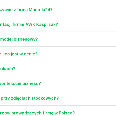
zawie z firmą Manatki24?
ntacji firmie AWK Kasprzak?
n model biznesowy?
i co jest w cenie?
onkach?
 kontekście biznesu?
i przy zdjęciach stockowych?
iorców prowadzących firmę w Polsce?