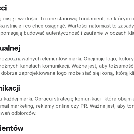
ści
isję i wartości. To one stanowią fundament, na którym opie
 istnieje i co chce osiągnąć. Wartości natomiast to zasady,
i pomagają budować autentyczność i zaufanie w oczach kli
ualnej
 rozpoznawalnych elementów marki. Obejmuje logo, koloryst
żnych kanałach komunikacji. Ważne jest, aby tożsamość w
e dobrze zaprojektowane logo może stać się ikoną, którą kl
ikacji
 każdej marki. Opracuj strategię komunikacji, która obejm
mail marketing, reklamy online czy PR. Ważne jest, aby ton 
iwań odbiorców.
lientów