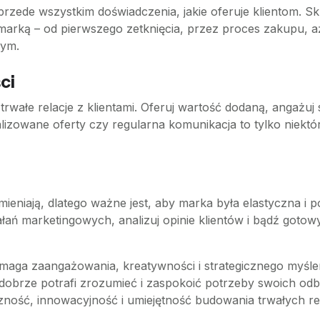
 przede wszystkim doświadczenia, jakie oferuje klientom. 
marką – od pierwszego zetknięcia, przez proces zakupu, 
nym.
ci
rwałe relacje z klientami. Oferuj wartość dodaną, angażuj s
lizowane oferty czy regularna komunikacja to tylko niekt
zmieniają, dlatego ważne jest, aby marka była elastyczna i
ałań marketingowych, analizuj opinie klientów i bądź got
maga zaangażowania, kreatywności i strategicznego myślen
k dobrze potrafi zrozumieć i zaspokoić potrzeby swoich odb
zność, innowacyjność i umiejętność budowania trwałych rela