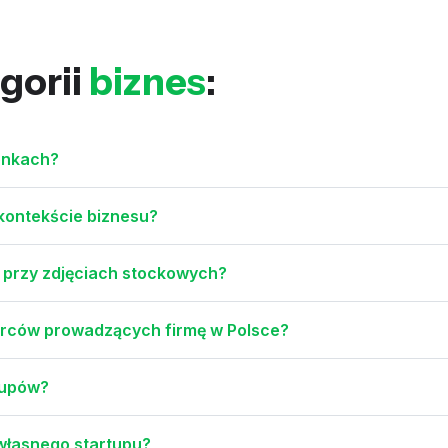
gorii
biznes
:
onkach?
 kontekście biznesu?
i przy zdjęciach stockowych?
iorców prowadzących firmę w Polsce?
tupów?
 własnego startupu?