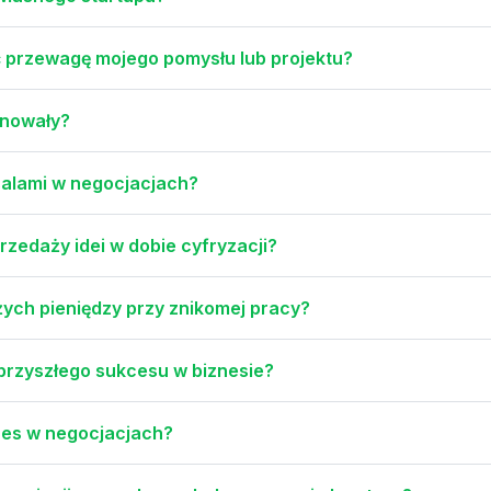
ć przewagę mojego pomysłu lub projektu?
ynowały?
 salami w negocjacjach?
zedaży idei w dobie cyfryzacji?
użych pieniędzy przy znikomej pracy?
rzyszłego sukcesu w biznesie?
ces w negocjacjach?