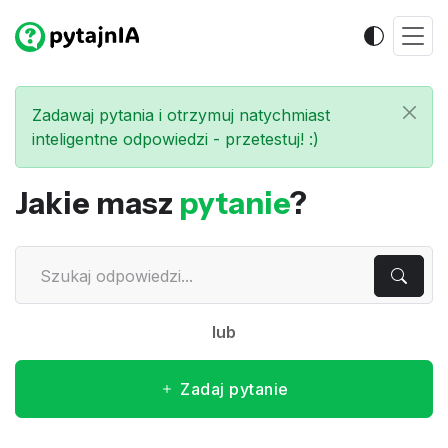
Zadawaj pytania i otrzymuj natychmiast
inteligentne odpowiedzi - przetestuj! :)
Jakie masz
pytanie
?
lub
Zadaj pytanie