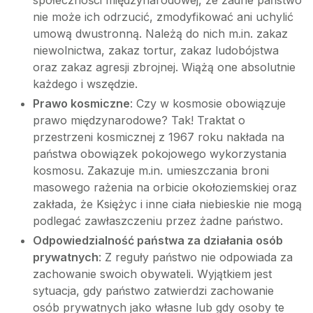
społeczności międzynarodowej, że żadne państwo
nie może ich odrzucić, zmodyfikować ani uchylić
umową dwustronną. Należą do nich m.in. zakaz
niewolnictwa, zakaz tortur, zakaz ludobójstwa
oraz zakaz agresji zbrojnej. Wiążą one absolutnie
każdego i wszędzie.
Prawo kosmiczne
: Czy w kosmosie obowiązuje
prawo międzynarodowe? Tak! Traktat o
przestrzeni kosmicznej z 1967 roku nakłada na
państwa obowiązek pokojowego wykorzystania
kosmosu. Zakazuje m.in. umieszczania broni
masowego rażenia na orbicie okołoziemskiej oraz
zakłada, że Księżyc i inne ciała niebieskie nie mogą
podlegać zawłaszczeniu przez żadne państwo.
Odpowiedzialność państwa za działania osób
prywatnych
: Z reguły państwo nie odpowiada za
zachowanie swoich obywateli. Wyjątkiem jest
sytuacja, gdy państwo zatwierdzi zachowanie
osób prywatnych jako własne lub gdy osoby te