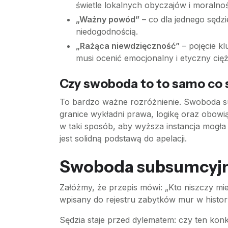
świetle lokalnych obyczajów i moralnoś
„Ważny powód”
– co dla jednego sęd
niedogodnością.
„Rażąca niewdzięczność”
– pojęcie k
musi ocenić emocjonalny i etyczny cięża
Czy swoboda to to samo co
To bardzo ważne rozróżnienie. Swoboda su
granice wykładni prawa, logikę oraz obow
w taki sposób, aby wyższa instancja mogła
jest solidną podstawą do apelacji.
Swoboda subsumcyjna
Załóżmy, że przepis mówi: „Kto niszczy mie
wpisany do rejestru zabytków mur w history
Sędzia staje przed dylematem: czy ten konk