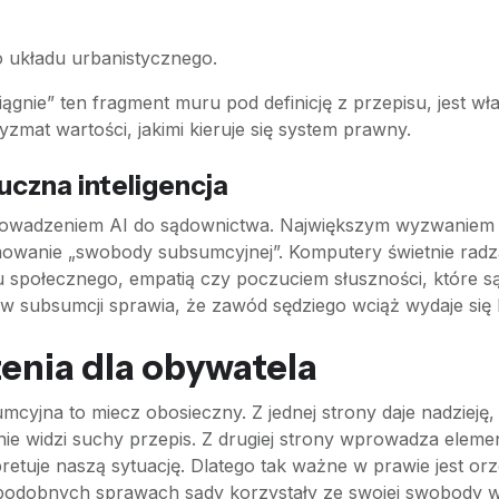
go układu urbanistycznego.
ciągnie” ten fragment muru pod definicję z przepisu, jest w
yzmat wartości, jakimi kieruje się system prawny.
czna inteligencja
rowadzeniem AI do sądownictwa. Największym wyzwaniem dl
wanie „swobody subsumcyjnej”. Komputery świetnie radzą 
społecznego, empatią czy poczuciem słuszności, które są
” w subsumcji sprawia, że zawód sędziego wciąż wydaje si
nia dla obywatela
cyjna to miecz obosieczny. Z jednej strony daje nadzieję,
h nie widzi suchy przepis. Z drugiej strony wprowadza ele
pretuje naszą sytuację. Dlatego tak ważne w prawie jest o
podobnych sprawach sądy korzystały ze swojej swobody w 