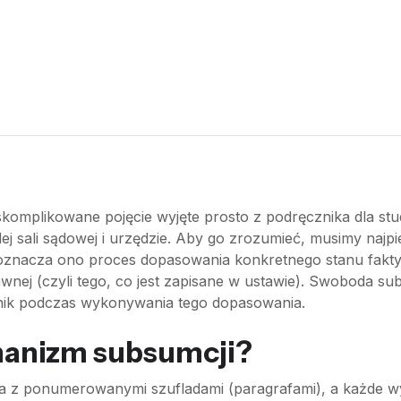
komplikowane pojęcie wyjęte prosto z podręcznika dla stu
dej sali sądowej i urzędzie. Aby go zrozumieć, musimy najp
znacza ono proces dopasowania konkretnego stanu faktyc
wnej (czyli tego, co jest zapisane w ustawie). Swoboda su
ędnik podczas wykonywania tego dopasowania.
hanizm subsumcji?
a z ponumerowanymi szufladami (paragrafami), a każde wyd