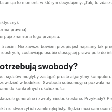
bsumcja to moment, w którym decydujemy: „Tak, to zdarzeni
faktyczny).
norma prawna).
czerpuje znamiona tego przepisu.
zecim. Nie zawsze bowiem przepis jest napisany tak precyz
ostrych, zostawiając osobie stosującej prawo pole do inte
potrzebują swobody?
e, sędziów mogłyby zastąpić proste algorytmy komputerow
przewidzieć w kodeksie. Swoboda subsumcyjna pozwala na u
owane do konkretnych okoliczności.
klauzule generalne i zwroty niedookreślone. Przykłady? P
ikt nie stworzył ich zamkniętej listy. Sędzia musi sam ocen