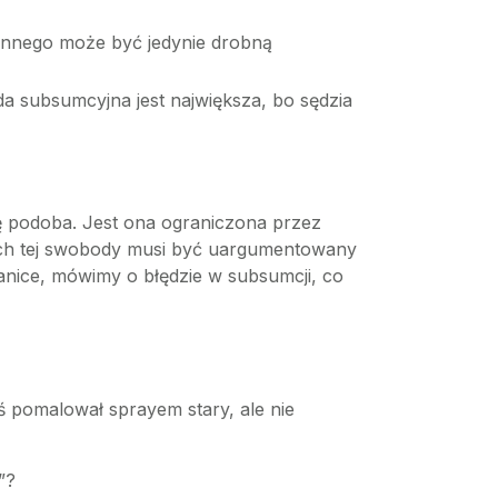
innego może być jedynie drobną
a subsumcyjna jest największa, bo sędzia
ę podoba. Jest ona ograniczona przez
ach tej swobody musi być uargumentowany
anice, mówimy o błędzie w subsumcji, co
oś pomalował sprayem stary, ale nie
”?