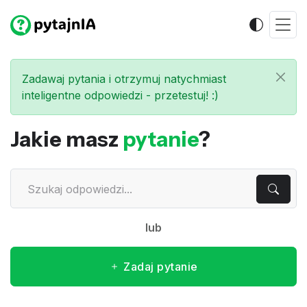
Zadawaj pytania i otrzymuj natychmiast
inteligentne odpowiedzi - przetestuj! :)
Jakie masz
pytanie
?
lub
Zadaj pytanie