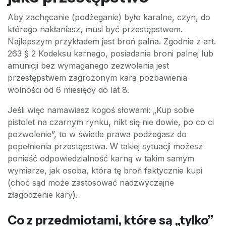
Aby zachęcanie (podżeganie) było karalne, czyn, do
którego nakłaniasz, musi być przestępstwem.
Najlepszym przykładem jest broń palna. Zgodnie z art.
263 § 2 Kodeksu karnego, posiadanie broni palnej lub
amunicji bez wymaganego zezwolenia jest
przestępstwem zagrożonym karą pozbawienia
wolności od 6 miesięcy do lat 8.
Jeśli więc namawiasz kogoś słowami: „Kup sobie
pistolet na czarnym rynku, nikt się nie dowie, po co ci
pozwolenie”, to w świetle prawa podżegasz do
popełnienia przestępstwa. W takiej sytuacji możesz
ponieść odpowiedzialność karną w takim samym
wymiarze, jak osoba, która tę broń faktycznie kupi
(choć sąd może zastosować nadzwyczajne
złagodzenie kary).
Co z przedmiotami, które są „tylko”