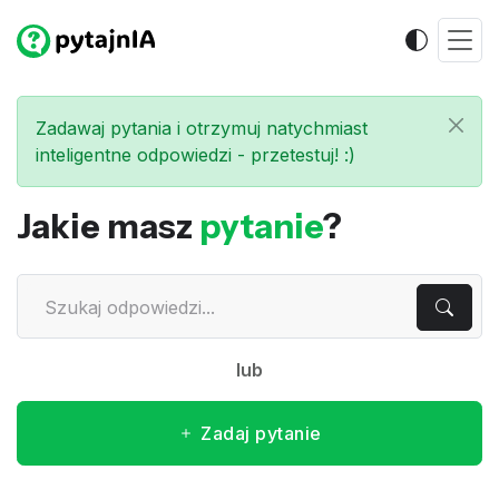
Zadawaj pytania i otrzymuj natychmiast
inteligentne odpowiedzi - przetestuj! :)
Jakie masz
pytanie
?
lub
Zadaj pytanie