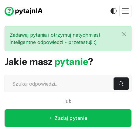
Zadawaj pytania i otrzymuj natychmiast
inteligentne odpowiedzi - przetestuj! :)
Jakie masz
pytanie
?
lub
Zadaj pytanie