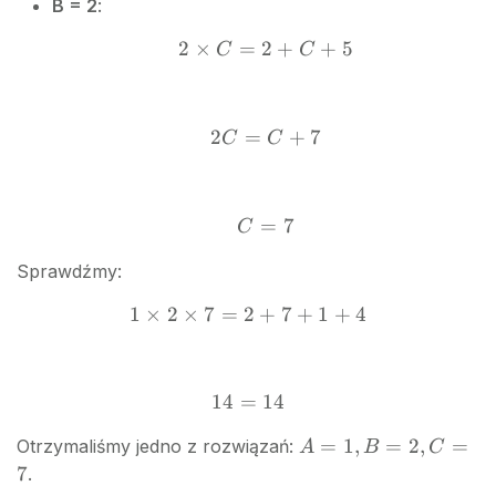
B = 2
:
+ 5
2
×
=
2
+
2
+
5
C
C
\times
C = 2
+ C
2
=
2C
+
7
C
C
+ 5
=
C
+
=
C
7
C
7
=
Sprawdźmy:
7
1
×
2
×
7
=
2
+
1
7
+
1
+
4
\times
2
\times
14
=
14
14
7 = 2
=
+ 7 +
A
=
1
,
=
2
,
=
Otrzymaliśmy jedno z rozwiązań:
A
B
C
14
1 + 4
=
7
.
1,