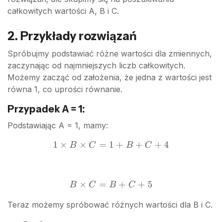
całkowitych wartości A, B i C.
C + 4
2. Przykłady rozwiązań
Spróbujmy podstawiać różne wartości dla zmiennych,
zaczynając od najmniejszych liczb całkowitych.
Możemy zacząć od założenia, że jedna z wartości jest
równa 1, co uprości równanie.
Przypadek A = 1:
Podstawiając A = 1, mamy:
1
×
×
=
1
+
1
+
+
4
B
C
B
C
\times
B
\times
×
=
+
B
+
5
B
C
B
C
C = 1
\times
+ B +
Teraz możemy spróbować różnych wartości dla B i C.
C = B
C + 4
+ C