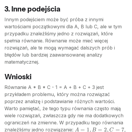
B
3. Inne podejścia
=
Innym podejściem może być próba z innymi
2,
wartościami początkowymi dla A, B lub C, ale w tym
C
przypadku znaleźliśmy jedno z rozwiązań, które
=
7
spełnia równanie. Równanie może mieć więcej
rozwiązań, ale te mogą wymagać dalszych prób i
błędów lub bardziej zaawansowanej analizy
matematycznej.
Wnioski
Równanie A * B * C - 1 = A + B + C + 3 jest
przykładem problemu, który można rozwiązać
poprzez analizę i podstawianie różnych wartości.
Warto pamiętać, że tego typu równania często mają
wiele rozwiązań, zwłaszcza gdy nie ma dodatkowych
ograniczeń na zmienne. W przypadku tego równania
A
=
1
,
=
2
,
=
7
znaleźliśmy jedno rozwiązanie:
,
A
B
C