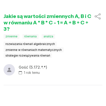
Jakie są wartości zmiennych A, B i C
w równaniu A * B * C - 1 = A + B + C +
3?
zmienne
równania
analiza
rozwiazania równań algebraicznych
zmienne w równaniach matematycznych
strategie rozwiązywania równań
Gość (5.172.*.*)
1 rok temu