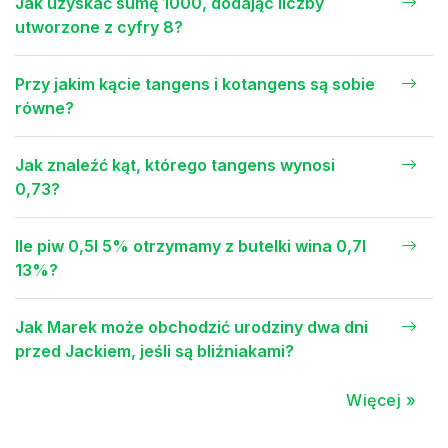
Jak uzyskać sumę 1000, dodając liczby
utworzone z cyfry 8?
Przy jakim kącie tangens i kotangens są sobie
równe?
Jak znaleźć kąt, którego tangens wynosi
0,73?
Ile piw 0,5l 5% otrzymamy z butelki wina 0,7l
13%?
Jak Marek może obchodzić urodziny dwa dni
przed Jackiem, jeśli są bliźniakami?
Więcej »