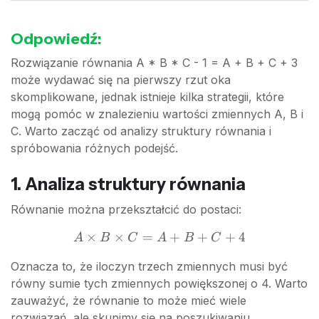
Odpowiedź:
Rozwiązanie równania A * B * C - 1 = A + B + C + 3
może wydawać się na pierwszy rzut oka
skomplikowane, jednak istnieje kilka strategii, które
mogą pomóc w znalezieniu wartości zmiennych A, B i
C. Warto zacząć od analizy struktury równania i
spróbowania różnych podejść.
1. Analiza struktury równania
Równanie można przekształcić do postaci:
×
×
=
+
A
+
+
4
A
B
C
A
B
C
\times
Oznacza to, że iloczyn trzech zmiennych musi być
B
równy sumie tych zmiennych powiększonej o 4. Warto
\times
zauważyć, że równanie to może mieć wiele
C = A
rozwiązań, ale skupimy się na poszukiwaniu
+ B +