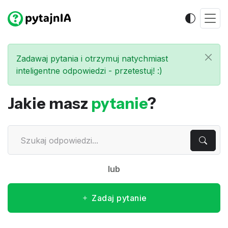
Zadawaj pytania i otrzymuj natychmiast
inteligentne odpowiedzi - przetestuj! :)
Jakie masz
pytanie
?
lub
Zadaj pytanie