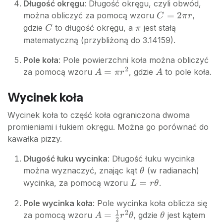
Długość okręgu
: Długość okręgu, czyli obwód,
C =
=
2
można obliczyć za pomocą wzoru
,
C
π
r
2\pi
C
\pi
gdzie
to długość okręgu, a
jest stałą
C
π
r
matematyczną (przybliżoną do 3.14159).
Pole koła
: Pole powierzchni koła można obliczyć
2
A
A
=
za pomocą wzoru
, gdzie
to pole koła.
A
π
r
A
=
\pi
Wycinek koła
r^2
Wycinek koła to część koła ograniczona dwoma
promieniami i łukiem okręgu. Można go porównać do
kawałka pizzy.
Długość łuku wycinka
: Długość łuku wycinka
\theta
można wyznaczyć, znając kąt
(w radianach)
θ
L =
=
wycinka, za pomocą wzoru
.
L
r
θ
r\theta
Pole wycinka koła
: Pole wycinka koła oblicza się
1
2
A = \frac{1}
\theta
=
za pomocą wzoru
, gdzie
jest kątem
A
r
θ
θ
2