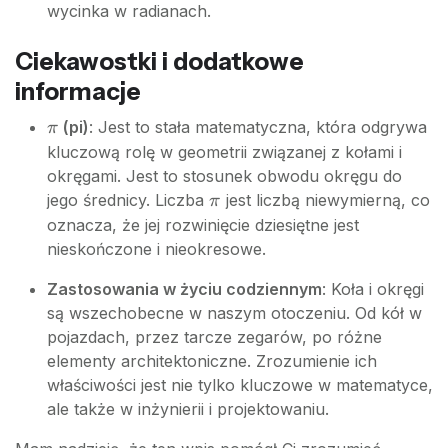
{2}r^2\theta
wycinka w radianach.
Ciekawostki i dodatkowe
informacje
\pi
(pi)
: Jest to stała matematyczna, która odgrywa
π
kluczową rolę w geometrii związanej z kołami i
okręgami. Jest to stosunek obwodu okręgu do
\pi
jego średnicy. Liczba
jest liczbą niewymierną, co
π
oznacza, że jej rozwinięcie dziesiętne jest
nieskończone i nieokresowe.
Zastosowania w życiu codziennym
: Koła i okręgi
są wszechobecne w naszym otoczeniu. Od kół w
pojazdach, przez tarcze zegarów, po różne
elementy architektoniczne. Zrozumienie ich
właściwości jest nie tylko kluczowe w matematyce,
ale także w inżynierii i projektowaniu.