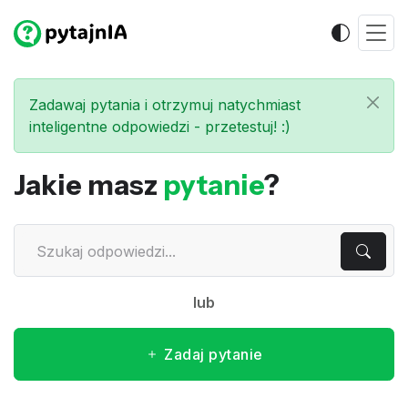
Zadawaj pytania i otrzymuj natychmiast
inteligentne odpowiedzi - przetestuj! :)
Jakie masz
pytanie
?
lub
Zadaj pytanie