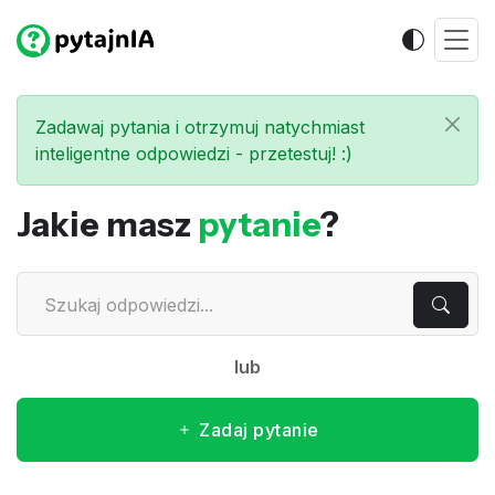
Zadawaj pytania i otrzymuj natychmiast
inteligentne odpowiedzi - przetestuj! :)
Jakie masz
pytanie
?
lub
Zadaj pytanie