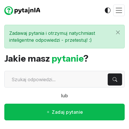
Zadawaj pytania i otrzymuj natychmiast
inteligentne odpowiedzi - przetestuj! :)
Jakie masz
pytanie
?
lub
Zadaj pytanie