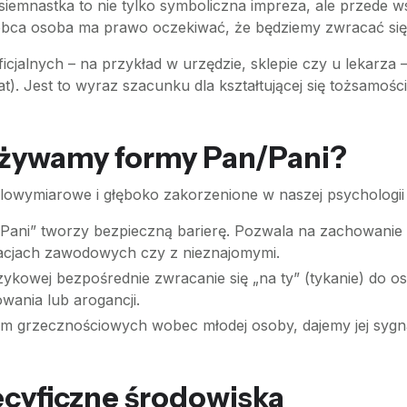
osiemnastka to nie tylko symboliczna impreza, ale przede 
bca osoba ma prawo oczekiwać, że będziemy zwracać się d
cjalnych – na przykład w urzędzie, sklepie czy u lekarza –
t). Jest to wyraz szacunku dla kształtującej się tożsamośc
używamy formy Pan/Pani?
elowymiarowe i głęboko zakorzenione w naszej psychologii 
ani” tworzy bezpieczną barierę. Pozwala na zachowanie 
elacjach zawodowych czy z nieznajomymi.
ęzykowej bezpośrednie zwracanie się „na ty” (tykanie) do o
wania lub arogancji.
 grzecznościowych wobec młodej osoby, dajemy jej sygnał
pecyficzne środowiska