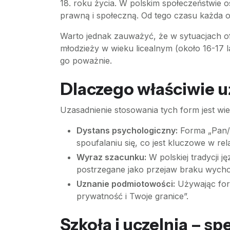
18. roku życia. W polskim społeczeństwie 
prawną i społeczną. Od tego czasu każda o
Warto jednak zauważyć, że w sytuacjach ofi
młodzieży w wieku licealnym (około 16-17 la
go poważnie.
Dlaczego właściwie 
Uzasadnienie stosowania tych form jest wi
Dystans psychologiczny:
Forma „Pan/P
spoufalaniu się, co jest kluczowe w r
Wyraz szacunku:
W polskiej tradycji j
postrzegane jako przejaw braku wycho
Uznanie podmiotowości:
Używając form
prywatność i Twoje granice”.
Szkoła i uczelnia – s