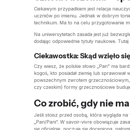
Ciekawym przypadkiem jest relacja nauczy
uczniów po imieniu. Jednak w dobrym tonie 
technikum. Ma to na celu przygotowanie młod
Na uniwersytetach zasada jest już bezwzgl
dodając odpowiednie tytuły naukowe. Tutaj w
Ciekawostka: Skąd wzięło si
Czy wiesz, że polskie słowo „Pan” ma bard
kogoś, kto posiadał ziemię lub sprawował wł
powszechnym zwrotem grzecznościowym, co 
czy czeskim) formy grzecznościowe buduje s
Co zrobić, gdy nie 
Jeśli stoisz przed osobą, która wygląda na 
„Pan/Pani”. W savoir-vivre obowiązuje zasa
się oficjalnie, poczuje się doceniona, nato