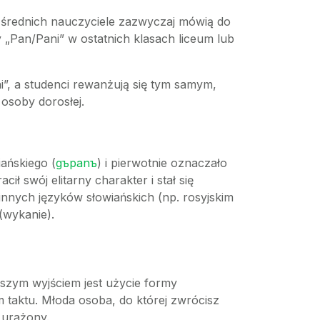
 średnich nauczyciele zazwyczaj mówią do
 „Pan/Pani” w ostatnich klasach liceum lub
”, a studenci rewanżują się tym samym,
 osoby dorosłej.
ańskiego (
gъpanъ
) i pierwotnie oznaczało
ł swój elitarny charakter i stał się
nnych języków słowiańskich (np. rosyjskim
(wykanie).
ejszym wyjściem jest użycie formy
m taktu. Młoda osoba, do której zwrócisz
ę urażony.