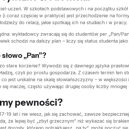
ciel-uczeń. W szkołach podstawowych i na początku szkół
(i coraz częściej w praktyce) jest przechodzenie na formy
zieży do relacji, jakie spotkają ich na studiach i w pracy.
ędna: wykładowcy zwracają się do studentów per „Pan/Pani
iek schodzi na dalszy plan – liczy się status studenta jako
ę słowo „Pan”?
zo stare korzenie? Wywodzi się z dawnego języka prasłowi
adzę, czyli po prostu gospodarza. Z czasem termin ten straci
jest unikalne na skalę słowiańszczyzny – w większości i
ię inaczej, często używając drugiej osoby liczby mnogiej 
mamy pewności?
17-19 lat i nie wiesz, jak się zachować, zawsze bezpieczni
da, że lepiej być „zbyt grzecznym” niż wykazać się brakie
miast dorosły, którego potraktujesz „na ty”, może poczuć si