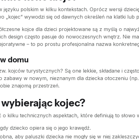
 języku polskim w kilku kontekstach. Oprócz wersji dzieci
o „kojec” wywodzi się od dawnych określeń na klatki lub 
zesne kojce dla dzieci projektowane są z myślą o najwyż
 a ich design często pasuje do nowoczesnych wnętrz. Nie m
pejoratywne – to po prostu profesjonalna nazwa konkretne
o w domu
w. kojców turystycznych? Są one lekkie, składane i częst
 zabawy w nowym, nieznanym dla dziecka otoczeniu (np. 
sobie znajomą przestrzeń.
 wybierając kojec?
 o kilku technicznych aspektach, które definiują to słowo 
gdy dziecko opiera się o jego krawędź.
bna, aby paluszki dziecka nie mogły się w niej zakleszczy