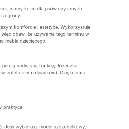
ęcej, mamy kojce dla psów czy innych
przegrody.
szym komforcie i estetyce. Wykorzystuje
a więc obaw, że używanie tego terminu w
go mebla dziecięcego.
o pełnią podwójną funkcję: łóżeczka
w hotelu czy u dziadków). Dzięki temu
w praktyce:
ć. Jeśli wybierasz model szczebelkowy,