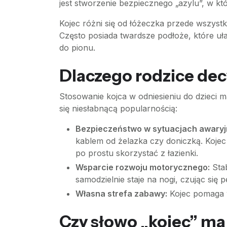
jest stworzenie bezpiecznego „azylu”, w 
Kojec różni się od łóżeczka przede wszystki
Często posiada twardsze podłoże, które uł
do pionu.
Dlaczego rodzice decy
Stosowanie kojca w odniesieniu do dzieci m
się niesłabnącą popularnością:
Bezpieczeństwo w sytuacjach awaryj
kablem od żelazka czy doniczką. Koje
po prostu skorzystać z łazienki.
Wsparcie rozwoju motorycznego:
Stab
samodzielnie staje na nogi, czując si
Własna strefa zabawy:
Kojec pomaga wy
Czy słowo „kojec” ma