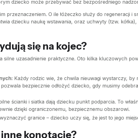
którym dziecko może przebywać bez bezpośredniego nadzoru
m przeznaczeniem. O ile łóżeczko służy do regeneracji i sn
atwia dziecku naukę wstawania, oraz uchwyty (tzw. kółka)
dują się na kojec?
a silne uzasadnienie praktyczne. Oto kilka kluczowych po
nych:
Każdy rodzic wie, że chwila nieuwagi wystarczy, by 
c pozwala bezpiecznie odłożyć dziecko, gdy musimy odebra
ilne ścianki i siatka dają dziecku punkt podparcia. To właś
ę pewnie dzięki ograniczonemu, bezpiecznemu obszarowi.
znaczyć granice – dziecko uczy się, że jest to jego miejs
 inne konotacje?