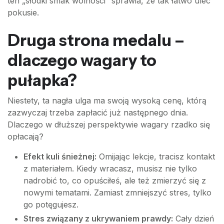
ten „słodki smak wolności” sprawia, że tak łatwo ulec
pokusie.
Druga strona medalu –
dlaczego wagary to
pułapka?
Niestety, ta nagła ulga ma swoją wysoką cenę, którą
zazwyczaj trzeba zapłacić już następnego dnia.
Dlaczego w dłuższej perspektywie wagary rzadko się
opłacają?
Efekt kuli śnieżnej:
Omijając lekcje, tracisz kontakt
z materiałem. Kiedy wracasz, musisz nie tylko
nadrobić to, co opuściłeś, ale też zmierzyć się z
nowymi tematami. Zamiast zmniejszyć stres, tylko
go potęgujesz.
Stres związany z ukrywaniem prawdy:
Cały dzień