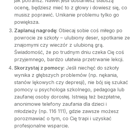
jak potrafisz. Nawet jeśli dostaniesz słabszą
ocenę, będziesz mieć to z głowy i dowiesz się, co
musisz poprawić. Unikanie problemu tylko go
powiększa.
Zaplanuj nagrodę:
Obiecaj sobie coś miłego po
powrocie ze szkoły – ulubiony deser, spotkanie ze
znajomymi czy wieczór z ulubioną grą.
Świadomość, że po trudnym dniu czeka Cię coś
przyjemnego, bardzo ułatwia przetrwanie lekcji.
Skorzystaj z pomocy:
Jeśli niechęć do szkoły
wynika z głębszych problemów (np. nękania,
stanów lękowych czy depresji), nie bój się szukać
pomocy u psychologa szkolnego, pedagoga lub
zaufanej osoby dorosłej. Istnieją też bezpłatne,
anonimowe telefony zaufania dla dzieci i
młodzieży (np. 116 111), gdzie zawsze możesz
porozmawiać o tym, co Cię trapi i uzyskać
profesjonalne wsparcie.