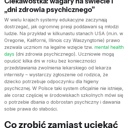
Ciekawostka: wagary na świecie i
„dni zdrowia psychicznego”
W wielu krajach systemy edukacyjne zaczynają
dostrzegać, jak ogromnej presji poddawani są młodzi
ludzie. Na przykład w kilkunastu stanach USA (m.in. w
Oregonie, Kalifornii, Illinois czy Waszyngtonie) prawo
zezwala uczniom na legalne wzięcie tzw.
mental health
days
(dni zdrowia psychicznego). Uczniowie mogą
opuścić kilka dni w roku bez konieczności
przedstawiania zwolnienia lekarskiego od lekarza
internisty – wystarczy zgłoszenie od rodzica, że
dziecko potrzebuje odpoczynku dla higieny
psychicznej. W Polsce taki system oficjalnie nie istnieje,
ale coraz częściej w środowiskach szkolnych mówi się
o potrzebie dbania o dobrostan psychiczny i dawania
sobie prawa do słabości.
Co zrobić zamiast uciekać