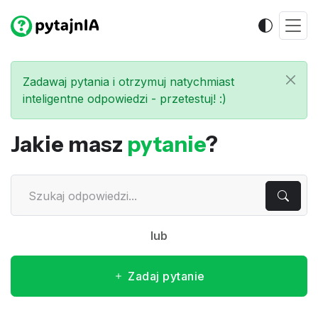
Zadawaj pytania i otrzymuj natychmiast
inteligentne odpowiedzi - przetestuj! :)
Jakie masz
pytanie
?
lub
Zadaj pytanie