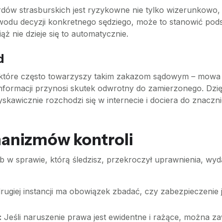
rdów strasburskich jest ryzykowne nie tylko wizerunkowo,
wodu decyzji konkretnego sędziego, może to stanowić pod
 nie dzieje się to automatycznie.
d
tóre często towarzyszy takim zakazom sądowym – mowa o 
nformacji przynosi skutek odwrotny do zamierzonego. Dzi
błyskawicznie rozchodzi się w internecie i dociera do znac
nizmów kontroli
ub w sprawie, którą śledzisz, przekroczył uprawnienia, wyd
giej instancji ma obowiązek zbadać, czy zabezpieczenie j
:
Jeśli naruszenie prawa jest ewidentne i rażące, można z