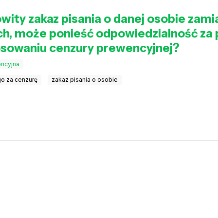
owity zakaz pisania o danej osobie zami
ych, może ponieść odpowiedzialność za
osowaniu cenzury prewencyjnej?
ncyjna
o za cenzurę
zakaz pisania o osobie