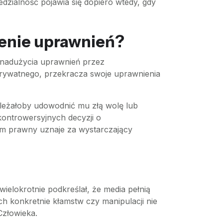
edzialność pojawia się dopiero wtedy, gdy
zenie uprawnień?
y nadużycia uprawnień przez
b prywatnego, przekracza swoje uprawnienia
należałoby udowodnić mu złą wolę lub
kontrowersyjnych decyzji o
tem prawny uznaje za wystarczający
elokrotnie podkreślał, że media pełnią
ch konkretnie kłamstw czy manipulacji nie
Człowieka.