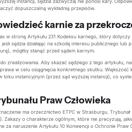
yższej instancji, sędzia zazwyczaj nie ponosi kary. Odpowi
łumaczyć dopuszczalną wykładnią przepisów.
wiedzieć karnie za przekroc
nas w stronę Artykułu 231 Kodeksu karnego, który dotycz
 jeśli sędzia działając na szkodę interesu publicznego lu
nzurę), mógłby stanąć przed sądem karnym.
 do zrealizowania. Aby skazać sędziego z tego artykułu, 
 prawa w celu osiągnięcia konkretnego skutku. Większość 
w toku instancyjnym (przez sąd wyższej instancji), co sys
rybunału Praw Człowieka
naczenie ma orzecznictwo ETPC w Strasburgu. Trybunał wi
). Zakazy o charakterze ogólnym, które nie precyzują, jaki
e za naruszenie Artykułu 10 Konwencji o Ochronie Praw 