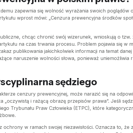
ażdemu zapewnia się wolność wyrażania swoich poglądów o
o artykułu wprost mówi: „Cenzura prewencyjna środków sp
ubliczne, chcąc chronić swój wizerunek, wnioskują o tzw.
artykułu na czas trwania procesu. Problem pojawia się w 
zakaz publikowania jakichkolwiek informacji na temat dane
ażące naruszenie wolności słowa, ponieważ uniemożliwia rz
scyplinarna sędziego
akterze cenzury prewencyjnej, może narazić się na odpowi
„oczywistą i rażącą obrazę przepisów prawa”. Jeśli sędzi
iego Trybunału Praw Człowieka (ETPC), które kategoryczni
użbowe.
z ochrony w ramach swojej niezawisłości. Oznacza to, że z