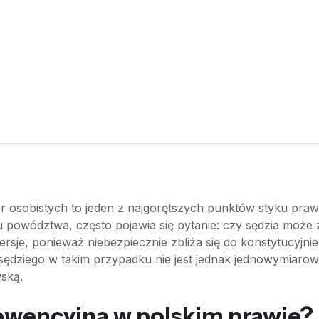
r osobistych to jeden z najgorętszych punktów styku pra
 powództwa, często pojawia się pytanie: czy sędzia może 
rsje, ponieważ niebezpiecznie zbliża się do konstytucyjni
sędziego w takim przypadku nie jest jednak jednowymiaro
ską.
ewencyjna w polskim prawie?