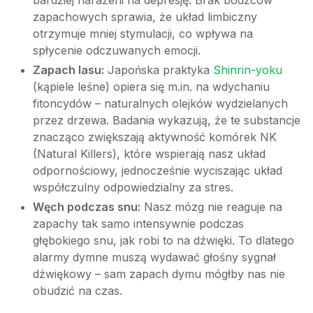
bardziej narażeni na depresję. Brak bodźców
zapachowych sprawia, że układ limbiczny
otrzymuje mniej stymulacji, co wpływa na
spłycenie odczuwanych emocji.
Zapach lasu:
Japońska praktyka
Shinrin-yoku
(kąpiele leśne) opiera się m.in. na wdychaniu
fitoncydów – naturalnych olejków wydzielanych
przez drzewa. Badania wykazują, że te substancje
znacząco zwiększają aktywność komórek NK
(Natural Killers), które wspierają nasz układ
odpornościowy, jednocześnie wyciszając układ
współczulny odpowiedzialny za stres.
Węch podczas snu:
Nasz mózg nie reaguje na
zapachy tak samo intensywnie podczas
głębokiego snu, jak robi to na dźwięki. To dlatego
alarmy dymne muszą wydawać głośny sygnał
dźwiękowy – sam zapach dymu mógłby nas nie
obudzić na czas.