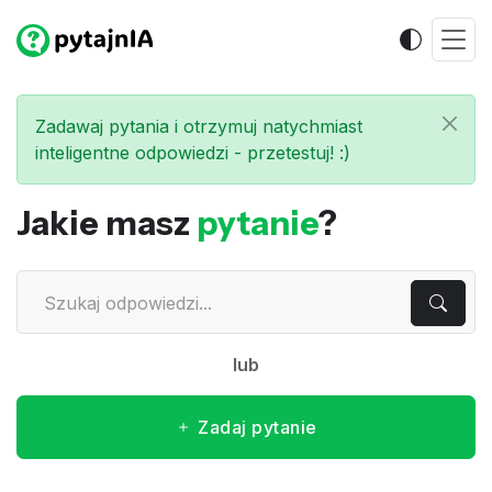
Zadawaj pytania i otrzymuj natychmiast
inteligentne odpowiedzi - przetestuj! :)
Jakie masz
pytanie
?
lub
Zadaj pytanie