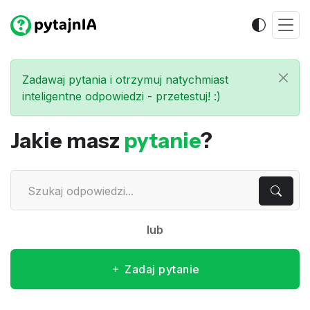
Zadawaj pytania i otrzymuj natychmiast
inteligentne odpowiedzi - przetestuj! :)
Jakie masz
pytanie
?
lub
Zadaj pytanie