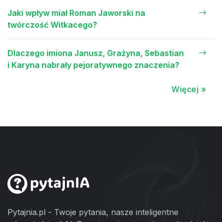
Jaki wpływ miał Roman Jaworski na
twórczość Witkacego?
Dlaczego imiona Janusz, Grażyna, Sebastian
i Karyna nabrały pejoratywnego znaczenia?
Więcej »
Pytajnia.pl - Twoje pytania, nasze inteligentne