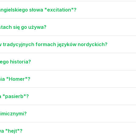
angielskiego słowa "excitation"?
kstach się go używa?
 w tradycyjnych formach języków nordyckich?
ego historia?
enia "Homer"?
a "pasierb"?
nimicznymi?
a "hejt"?