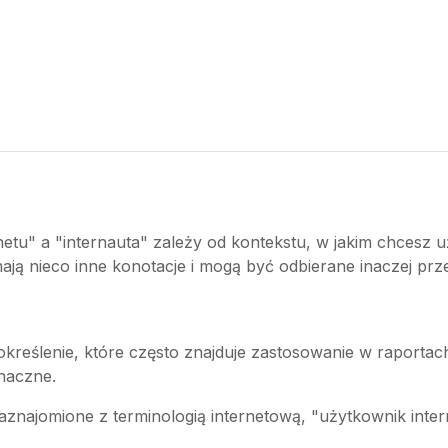
tu" a "internauta" zależy od kontekstu, w jakim chcesz u
ają nieco inne konotacje i mogą być odbierane inaczej pr
e określenie, które często znajduje zastosowanie w raport
znaczne.
 zaznajomione z terminologią internetową, "użytkownik inte