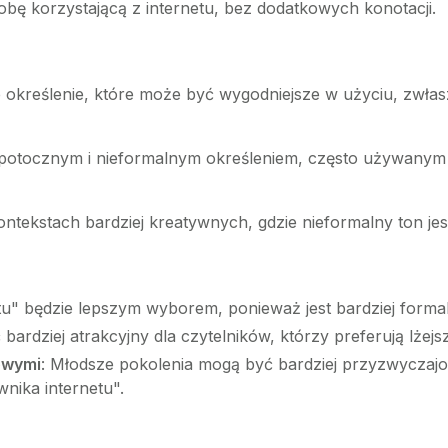
obę korzystającą z internetu, bez dodatkowych konotacji.
łe określenie, które może być wygodniejsze w użyciu, zwłasz
iej potocznym i nieformalnym określeniem, często używany
tekstach bardziej kreatywnych, gdzie nieformalny ton jest
tu" będzie lepszym wyborem, ponieważ jest bardziej formal
bardziej atrakcyjny dla czytelników, którzy preferują lżejsz
owymi
: Młodsze pokolenia mogą być bardziej przyzwyczajo
nika internetu".