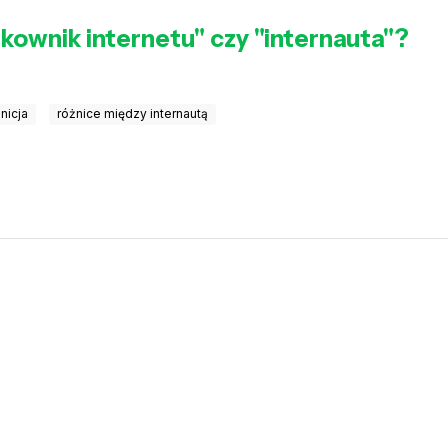
tkownik internetu" czy "internauta"?
nicja
różnice między internautą