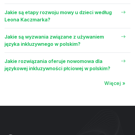
Jakie są etapy rozwoju mowy u dzieci według
Leona Kaczmarka?
Jakie są wyzwania związane z używaniem
języka inkluzywnego w polskim?
Jakie rozwiązania oferuje nowomowa dla
językowej inkluzywności płciowej w polskim?
Więcej »