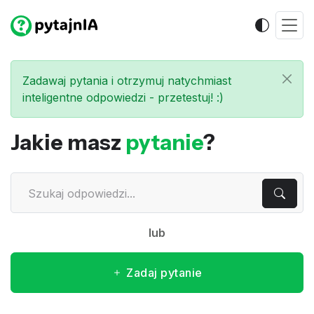
Zadawaj pytania i otrzymuj natychmiast
inteligentne odpowiedzi - przetestuj! :)
Jakie masz
pytanie
?
lub
Zadaj pytanie