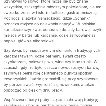
Szynkwas to słowo, które może nie być znane
wszystkim, szczególnie młodszym pokoleniom, ale ma
swoje korzenie w historii i kulturze gastronomicznej.
Pochodzi z języka niemieckiego, gdzie „Schank”
oznacza miejsce do nalewania napojów. W polskim
kontekście szynkwas odnosi się do lady barowej, czyli
miejsca w barze lub karczmie, gdzie serwowane są
napoje, głównie alkoholowe.
Szynkwas był nieodzownym elementem tradycyjnych
karczm i tawern, gdzie barmani, zwani często
szynkarzami, nalewali piwo, wino czy inne trunki. W
czasach, gdy nie było jeszcze nowoczesnych barów,
szynkwas pełnił rolę centralnego punktu spotkań
towarzyskich. Ludzie gromadzili się przy szynkwasie,
by porozmawiać, wymienić się nowinkami, a także
odpocząć po ciężkim dniu pracy.
Współczesne bary i puby często zachowują tradycję
szynkwasu, choć w bardziej nowoczesnej formie.