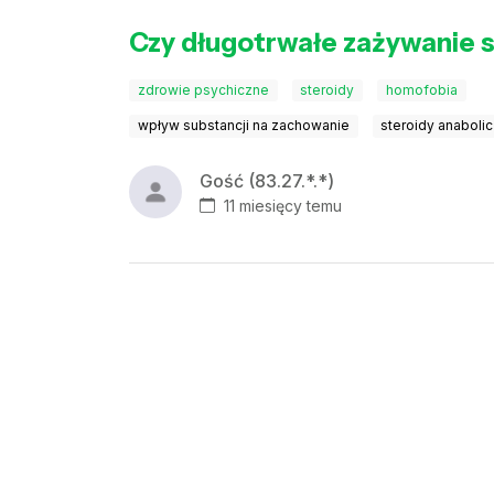
Czy długotrwałe zażywanie 
zdrowie psychiczne
steroidy
homofobia
wpływ substancji na zachowanie
steroidy anaboli
Gość (83.27.*.*)
11 miesięcy temu