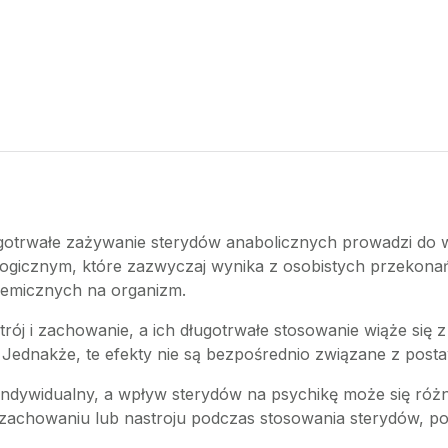
trwałe zażywanie sterydów anabolicznych prowadzi do wy
logicznym, które zazwyczaj wynika z osobistych przekon
chemicznych na organizm.
ój i zachowanie, a ich długotrwałe stosowanie wiąże się z
. Jednakże, te efekty nie są bezpośrednio związane z post
indywidualny, a wpływ sterydów na psychikę może się różni
achowaniu lub nastroju podczas stosowania sterydów, pow