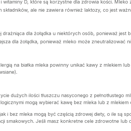
 witaminy D, które są korzystne dla zdrowia kości. Mleko 
 składników, ale nie zawiera również laktozy, co jest ważne
 drażniąca dla żołądka u niektórych osób, ponieważ jest b
ejsza dla żołądka, ponieważ mleko może zneutralizować 
alergią na białka mleka powinny unikać kawy z mlekiem lub 
wsiane).
życie dużych ilości tłuszczu nasyconego z pełnotłustego 
logicznymi mogą wybierać kawę bez mleka lub z mlekiem o
k i bez mleka mogą być częścią zdrowej diety, o ile są 
cji smakowych. Jeśli masz konkretne cele zdrowotne lub o