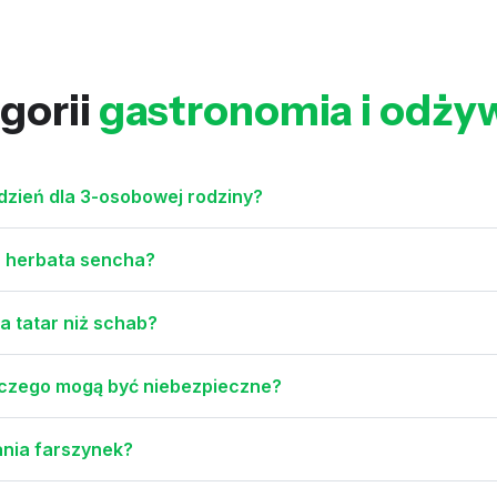
gorii
gastronomia i odży
ydzień dla 3-osobowej rodziny?
a herbata sencha?
a tatar niż schab?
laczego mogą być niebezpieczne?
ania farszynek?