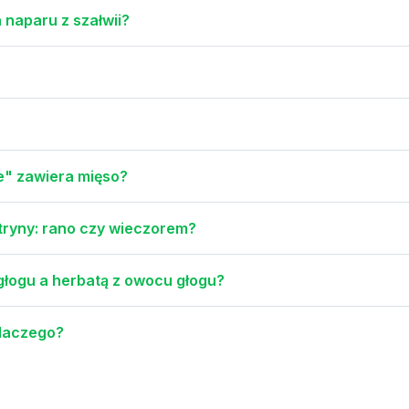
 naparu z szałwii?
e" zawiera mięso?
cytryny: rano czy wieczorem?
 głogu a herbatą z owocu głogu?
dlaczego?