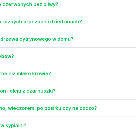
w czerwonych bez oliwy?
w różnych branżach i dziedzinach?
y drzewa cytrynowego w domu?
zybów?
rne niż mleko krowie?
on i oleju z czarnuszki?
ano, wieczorem, po posiłku czy na czczo?
w sypialni?