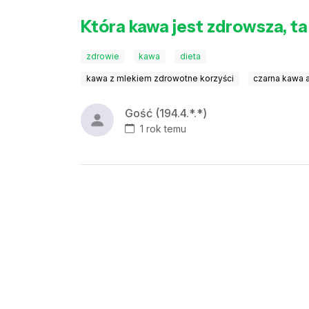
Która kawa jest zdrowsza, t
zdrowie
kawa
dieta
kawa z mlekiem zdrowotne korzyści
czarna kawa a
Gość (194.4.*.*)
1 rok temu