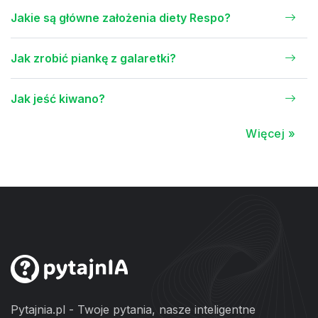
Jakie są główne założenia diety Respo?
Jak zrobić piankę z galaretki?
Jak jeść kiwano?
Więcej »
Pytajnia.pl - Twoje pytania, nasze inteligentne