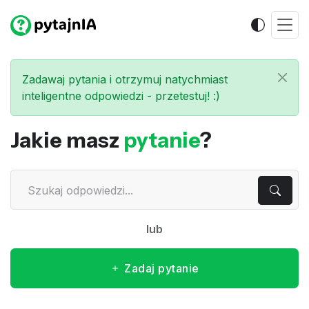
Zadawaj pytania i otrzymuj natychmiast
inteligentne odpowiedzi - przetestuj! :)
Jakie masz
pytanie
?
lub
Zadaj pytanie