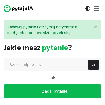
Zadawaj pytania i otrzymuj natychmiast
inteligentne odpowiedzi - przetestuj! :)
Jakie masz
pytanie
?
lub
Zadaj pytanie