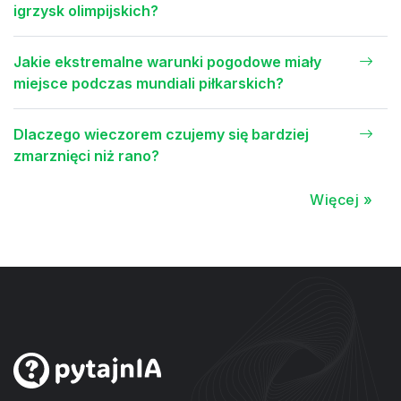
igrzysk olimpijskich?
Jakie ekstremalne warunki pogodowe miały
miejsce podczas mundiali piłkarskich?
Dlaczego wieczorem czujemy się bardziej
zmarznięci niż rano?
Więcej »