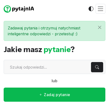
Zadawaj pytania i otrzymuj natychmiast
inteligentne odpowiedzi - przetestuj! :)
Jakie masz
pytanie
?
lub
Zadaj pytanie