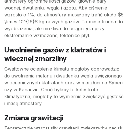
atmosfery ogromne ilości gazów, głównie pary
wodnej, dwutlenku węgla i azotu. Aby ciśnienie
wzrosło o 1%, do atmosfery musiałoby trafić około $5
\times 10^{16}$ kg nowych gazów. To masa trudna do
wyobrażenia, ale możliwa do osiągnięcia przy
ekstremalnie wzmożonej tektonice płyt.
Uwolnienie gazów z klatratów i
wiecznej zmarzliny
Gwałtowne ocieplenie klimatu mogłoby doprowadzić
do uwolnienia metanu i dwutlenku węgla uwięzionego
w oceanicznych klatratach oraz w marzłoci na Syberii
czy w Kanadzie. Choć byłaby to katastrofa
klimatyczna, mogłoby to wymiernie zwiększyć gęstość
i masę atmosfery.
Zmiana grawitacji
Teoretycznie wzrost siły grawitacji zwiększyłby nacisk