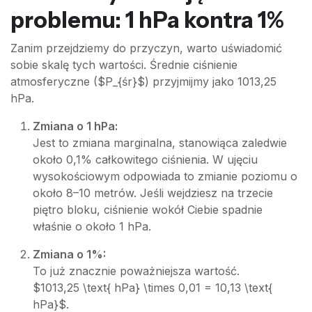
problemu: 1 hPa kontra 1%
Zanim przejdziemy do przyczyn, warto uświadomić
sobie skalę tych wartości. Średnie ciśnienie
atmosferyczne ($P_{śr}$) przyjmijmy jako 1013,25
hPa.
Zmiana o 1 hPa:
Jest to zmiana marginalna, stanowiąca zaledwie
około 0,1% całkowitego ciśnienia. W ujęciu
wysokościowym odpowiada to zmianie poziomu o
około 8–10 metrów. Jeśli wejdziesz na trzecie
piętro bloku, ciśnienie wokół Ciebie spadnie
właśnie o około 1 hPa.
Zmiana o 1%:
To już znacznie poważniejsza wartość.
$1013,25 \text{ hPa} \times 0,01 = 10,13 \text{
hPa}$.