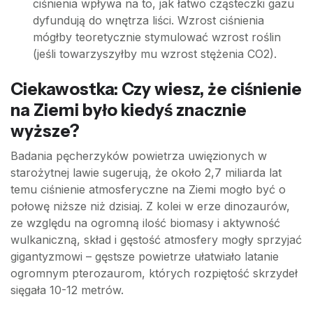
ciśnienia wpływa na to, jak łatwo cząsteczki gazu
dyfundują do wnętrza liści. Wzrost ciśnienia
mógłby teoretycznie stymulować wzrost roślin
(jeśli towarzyszyłby mu wzrost stężenia CO2).
Ciekawostka: Czy wiesz, że ciśnienie
na Ziemi było kiedyś znacznie
wyższe?
Badania pęcherzyków powietrza uwięzionych w
starożytnej lawie sugerują, że około 2,7 miliarda lat
temu ciśnienie atmosferyczne na Ziemi mogło być o
połowę niższe niż dzisiaj. Z kolei w erze dinozaurów,
ze względu na ogromną ilość biomasy i aktywność
wulkaniczną, skład i gęstość atmosfery mogły sprzyjać
gigantyzmowi – gęstsze powietrze ułatwiało latanie
ogromnym pterozaurom, których rozpiętość skrzydeł
sięgała 10-12 metrów.