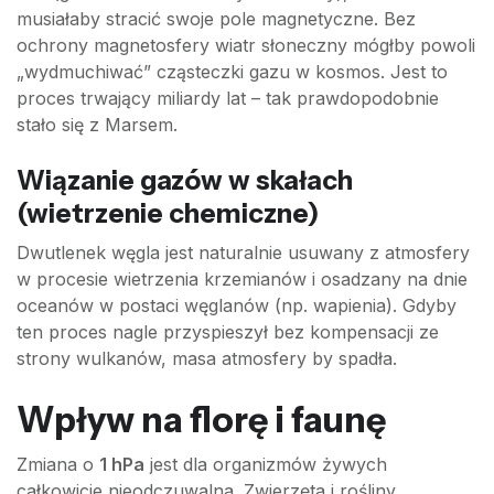
musiałaby stracić swoje pole magnetyczne. Bez
ochrony magnetosfery wiatr słoneczny mógłby powoli
„wydmuchiwać” cząsteczki gazu w kosmos. Jest to
proces trwający miliardy lat – tak prawdopodobnie
stało się z Marsem.
Wiązanie gazów w skałach
(wietrzenie chemiczne)
Dwutlenek węgla jest naturalnie usuwany z atmosfery
w procesie wietrzenia krzemianów i osadzany na dnie
oceanów w postaci węglanów (np. wapienia). Gdyby
ten proces nagle przyspieszył bez kompensacji ze
strony wulkanów, masa atmosfery by spadła.
Wpływ na florę i faunę
Zmiana o
1 hPa
jest dla organizmów żywych
całkowicie nieodczuwalna. Zwierzęta i rośliny