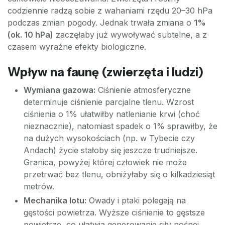
codziennie radzą sobie z wahaniami rzędu 20–30 hPa
podczas zmian pogody. Jednak trwała zmiana o
1%
(ok. 10 hPa)
zaczęłaby już wywoływać subtelne, a z
czasem wyraźne efekty biologiczne.
Wpływ na faunę (zwierzęta i ludzi)
Wymiana gazowa:
Ciśnienie atmosferyczne
determinuje ciśnienie parcjalne tlenu. Wzrost
ciśnienia o 1% ułatwiłby natlenianie krwi (choć
nieznacznie), natomiast spadek o 1% sprawiłby, że
na dużych wysokościach (np. w Tybecie czy
Andach) życie stałoby się jeszcze trudniejsze.
Granica, powyżej której człowiek nie może
przetrwać bez tlenu, obniżyłaby się o kilkadziesiąt
metrów.
Mechanika lotu:
Owady i ptaki polegają na
gęstości powietrza. Wyższe ciśnienie to gęstsze
powietrze, co ułatwia generowanie siły nośnej.