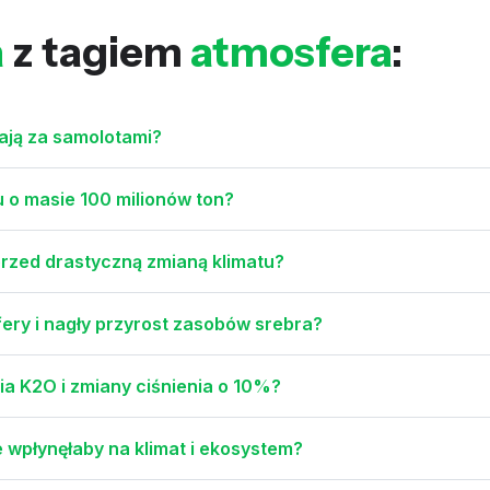
a
z tagiem
atmosfera
:
ają za samolotami?
u o masie 100 milionów ton?
 przed drastyczną zmianą klimatu?
fery i nagły przyrost zasobów srebra?
ia K2O i zmiany ciśnienia o 10%?
 wpłynęłaby na klimat i ekosystem?