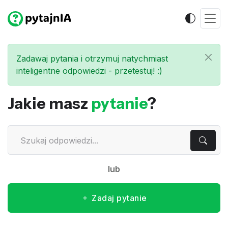
Zadawaj pytania i otrzymuj natychmiast
inteligentne odpowiedzi - przetestuj! :)
Jakie masz
pytanie
?
lub
Zadaj pytanie