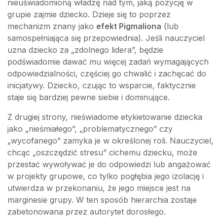
nieuświadomioną władzę nad tym, jaką pozycję w
grupie zajmie dziecko. Dzieje się to poprzez
mechanizm znany jako
efekt Pigmaliona
(lub
samospełniająca się przepowiednia). Jeśli nauczyciel
uzna dziecko za „zdolnego lidera”, będzie
podświadomie dawać mu więcej zadań wymagających
odpowiedzialności, częściej go chwalić i zachęcać do
inicjatywy. Dziecko, czując to wsparcie, faktycznie
staje się bardziej pewne siebie i dominujące.
Z drugiej strony, nieświadome etykietowanie dziecka
jako „nieśmiałego”, „problematycznego” czy
„wycofanego” zamyka je w określonej roli. Nauczyciel,
chcąc „oszczędzić stresu” cichemu dziecku, może
przestać wywoływać je do odpowiedzi lub angażować
w projekty grupowe, co tylko pogłębia jego izolację i
utwierdza w przekonaniu, że jego miejsce jest na
marginesie grupy. W ten sposób hierarchia zostaje
zabetonowana przez autorytet dorosłego.