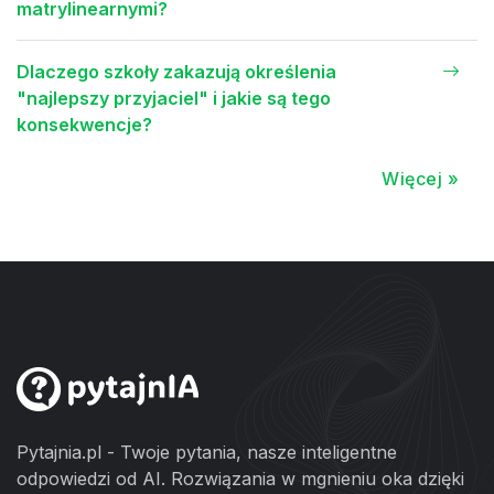
matrylinearnymi?
Dlaczego szkoły zakazują określenia
"najlepszy przyjaciel" i jakie są tego
konsekwencje?
Więcej »
Pytajnia.pl - Twoje pytania, nasze inteligentne
odpowiedzi od AI. Rozwiązania w mgnieniu oka dzięki