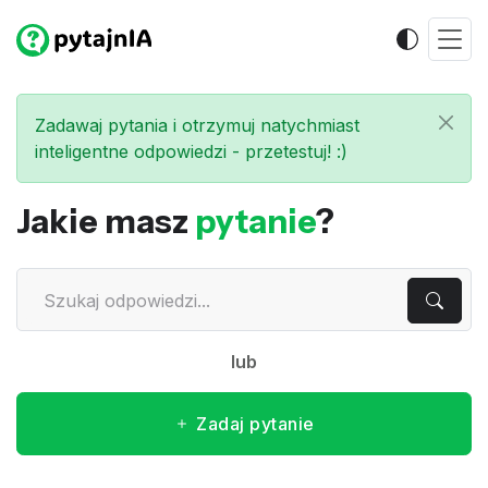
Zadawaj pytania i otrzymuj natychmiast
inteligentne odpowiedzi - przetestuj! :)
Jakie masz
pytanie
?
lub
Zadaj pytanie