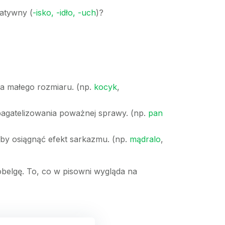
ratywny (
-isko, -idło, -uch
)?
ia małego rozmiaru. (np.
kocyk
,
bagatelizowania poważnej sprawy. (np.
pan
by osiągnąć efekt sarkazmu. (np.
mądralo
,
obelgę. To, co w pisowni wygląda na