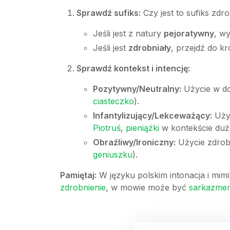
Sprawdź sufiks:
Czy jest to sufiks zdro
Jeśli jest z natury
pejoratywny
, w
Jeśli jest
zdrobniały
, przejdź do kr
Sprawdź kontekst i intencję:
Pozytywny/Neutralny:
Użycie w do
ciasteczko
).
Infantylizujący/Lekceważący:
Użyc
Piotruś
,
pieniążki
w kontekście duż
Obraźliwy/Ironiczny:
Użycie zdrob
geniuszku
).
Pamiętaj:
W języku polskim intonacja i mim
zdrobnienie
, w mowie może być
sarkazme