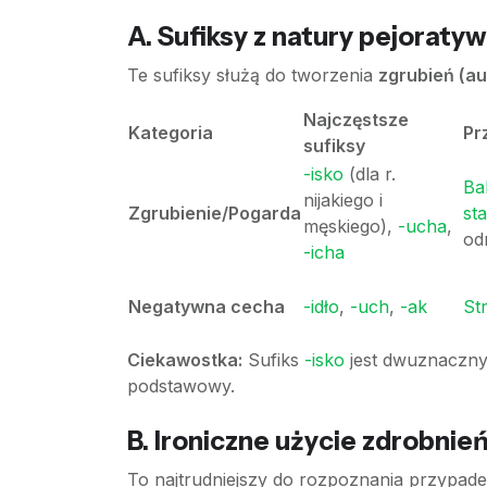
A. Sufiksy z natury pejoraty
Te sufiksy służą do tworzenia
zgrubień (a
Najczęstsze
Kategoria
Pr
sufiksy
-isko
(dla r.
Ba
nijakiego i
Zgrubienie/Pogarda
st
męskiego),
-ucha
,
od
-icha
Negatywna cecha
-idło
,
-uch
,
-ak
St
Ciekawostka:
Sufiks
-isko
jest dwuznaczn
podstawowy.
B. Ironiczne użycie zdrobnie
To najtrudniejszy do rozpoznania przypadek