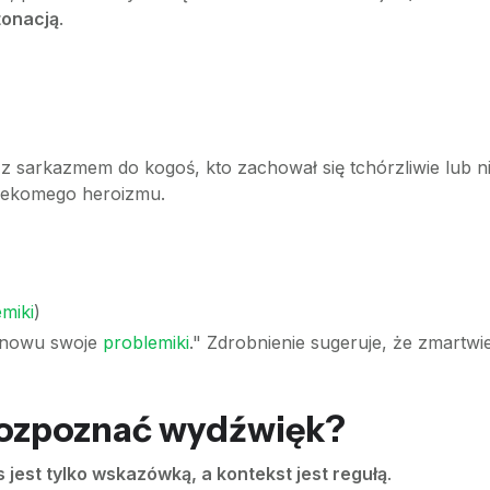
tonacją
.
 sarkazmem do kogoś, kto zachował się tchórzliwie lub ni
zekomego heroizmu.
miki
)
znowu swoje
problemiki
." Zdrobnienie sugeruje, że zmartwie
rozpoznać wydźwięk?
s jest tylko wskazówką, a kontekst jest regułą
.