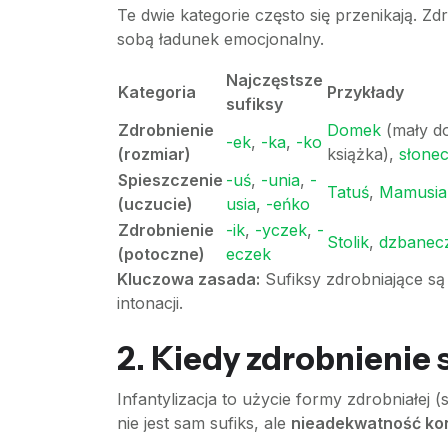
Te dwie kategorie często się przenikają. Z
sobą ładunek emocjonalny.
Najczęstsze
Kategoria
Przykłady
sufiksy
Zdrobnienie
Domek
(mały d
-ek
,
-ka
,
-ko
(rozmiar)
książka),
słone
Spieszczenie
-uś
,
-unia
,
-
Tatuś
,
Mamusia
(uczucie)
usia
,
-eńko
Zdrobnienie
-ik
,
-yczek
,
-
Stolik
,
dzbanec
(potoczne)
eczek
Kluczowa zasada:
Sufiksy zdrobniające są
intonacji.
2. Kiedy zdrobnienie s
Infantylizacja to użycie formy zdrobniałej
nie jest sam sufiks, ale
nieadekwatność ko