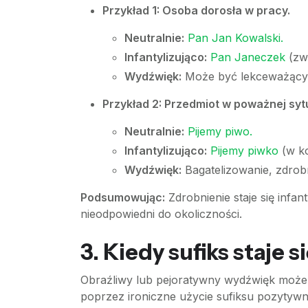
Przykład 1: Osoba dorosła w pracy.
Neutralnie:
Pan Jan Kowalski.
Infantylizująco:
Pan Janeczek
(zwł
Wydźwięk:
Może być lekceważący, p
Przykład 2: Przedmiot w poważnej sytu
Neutralnie:
Pijemy piwo.
Infantylizująco:
Pijemy piwko
(w ko
Wydźwięk:
Bagatelizowanie, zdrob
Podsumowując:
Zdrobnienie staje się infant
nieodpowiedni do okoliczności.
3. Kiedy sufiks staje 
Obraźliwy lub pejoratywny wydźwięk może 
poprzez ironiczne użycie sufiksu pozytyw