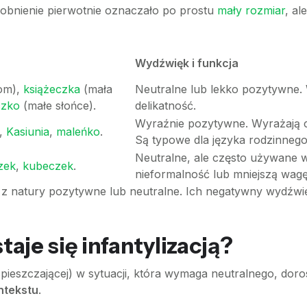
drobnienie pierwotnie oznaczało po prostu
mały rozmiar
, al
Wydźwięk i funkcja
om),
książeczka
(mała
Neutralne lub lekko pozytywne. 
czko
(małe słońce).
delikatność.
Wyraźnie pozytywne. Wyrażają cz
,
Kasiunia
,
maleńko
.
Są typowe dla języka rodzinnego
Neutralne, ale często używane
zek
,
kubeczek
.
nieformalność lub mniejszą wagę 
 z natury pozytywne lub neutralne. Ich negatywny wydźwi
taje się infantylizacją?
 (spieszczającej) w sytuacji, która wymaga neutralnego, d
ntekstu
.