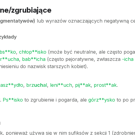
wne/zgrubiające
ugmentatywów)
lub wyrazów oznaczających negatywną c
zykłady
bs**ko
,
chłop**isko
(może być neutralne, ale często poga
ar**ucha
,
bab**icha
(często pejoratywne, zwłaszcza
-icha
niesieniu do nazwisk starszych kobiet).
rasz**ydło
,
brz
uch
al
,
leni**uch
,
pij**ak
,
prost**ak
.
y.
Ps**isko
to zgrubienie i pogarda, ale
górz**ysko
to po pr
ń
, ponieważ używa się w nim sufiksów z sekcji 1 (zdrobnien