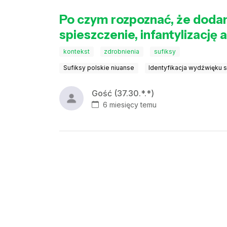
Po czym rozpoznać, że dodan
spieszczenie, infantylizację
kontekst
zdrobnienia
sufiksy
Sufiksy polskie niuanse
Identyfikacja wydźwięku 
Gość (37.30.*.*)
6 miesięcy temu