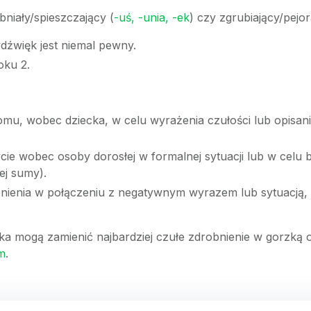
bniały/spieszczający (
-uś, -unia, -ek
) czy zgrubiający/pejo
ydźwięk jest niemal pewny.
oku 2.
mu, wobec dziecka, w celu wyrażenia czułości lub opisan
ie wobec osoby dorosłej w formalnej sytuacji lub w celu 
ej sumy).
nienia w połączeniu z negatywnym wyrazem lub sytuacją, 
ika mogą zamienić najbardziej czułe zdrobnienie w gorzką 
m
.