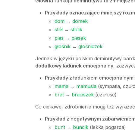
Główna funkcja deminutywu to zmniejszen
Przykłady oznaczające mniejszy rozm
dom
→
domek
stół
→
stolik
pies
→
piesek
głośnik
→
głośniczek
Jednak w języku polskim deminutywy bardzo
dodatkowy ładunek emocjonalny
, zazwycz
Przykłady z ładunkiem emocjonalnym:
mama
→
mamusia
(sympatia, czuł
brat
→
braciszek
(czułość)
Co ciekawe, zdrobnienia mogą też wyrażać 
Przykład z negatywnym zabarwieniem
bunt
→
buncik
(lekka pogarda)