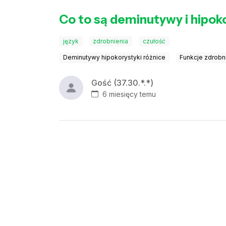
Co to są deminutywy i hipokor
język
zdrobnienia
czułość
Deminutywy hipokorystyki różnice
Funkcje zdrobn
Gość (37.30.*.*)
6 miesięcy temu