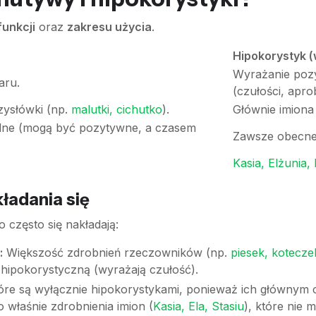
funkcji
oraz
zakresu użycia
.
Hipokorystyk (
Wyrażanie poz
aru.
(czułości, apro
zysłówki (np.
malutki, cichutko
).
Głównie imiona
dne (mogą być pozytywne, a czasem
Zawsze obecne 
Kasia, Elżunia, 
kładania się
 często się nakładają:
:
Większość zdrobnień rzeczowników (np.
piesek, kotecze
hipokorystyczną (wyrażają czułość).
tóre są wyłącznie hipokorystykami, ponieważ ich głównym c
o właśnie zdrobnienia imion (
Kasia, Ela, Stasiu
), które nie 