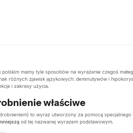
yku polskim mamy tyle sposobów na wyrażenie czegoś małe
nak różnych zjawisk językowych: deminutywów i hipokorys
nkcje i zakresy użycia.
robnienie właściwe
obnieniem) to wyraz utworzony za pomocą specjalnego for
mniejszą
od tej nazwanej wyrazem podstawowym.