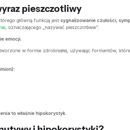
wyraz pieszczotliwy
tórego główną funkcją jest
sygnalizowanie czułości, symp
hai
, oznaczającego „nazywać pieszczotliwie”.
e emocji.
 tworzone w formie zdrobniałej, używając formantów, któ
imion):
enia to właśnie hipokorystyk
.
nutywy i hipokorystyki?