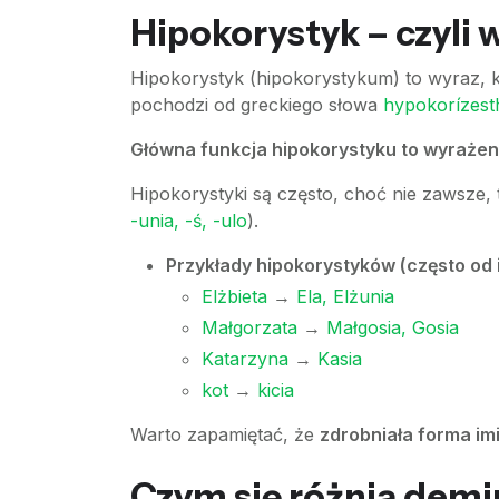
Hipokorystyk – czyli 
Hipokorystyk (hipokorystykum) to wyraz, k
pochodzi od greckiego słowa
hypokorízest
Główna funkcja hipokorystyku to wyrażeni
Hipokorystyki są często, choć nie zawsze,
-unia, -ś, -ulo
).
Przykłady hipokorystyków (często od 
Elżbieta
→
Ela, Elżunia
Małgorzata
→
Małgosia, Gosia
Katarzyna
→
Kasia
kot
→
kicia
Warto zapamiętać, że
zdrobniała forma imi
Czym się różnią demi