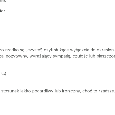
ie.
iar:
 rzadko są „czyste”, czyli służące wyłącznie do określen
aj pozytywny, wyrażający sympatię, czułość lub pieszczot
ość)
stosunek lekko pogardliwy lub ironiczny, choć to rzadsze.
: