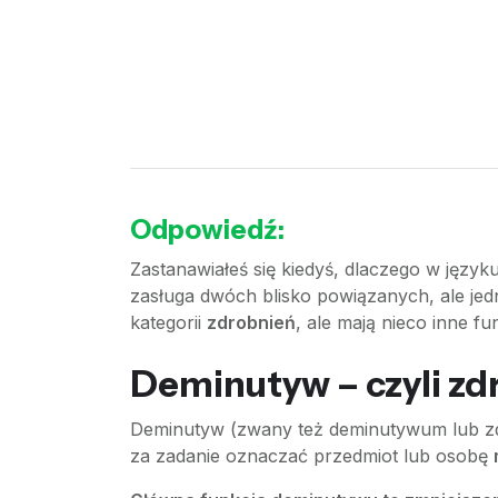
Odpowiedź:
Zastanawiałeś się kiedyś, dlaczego w jęz
zasługa dwóch blisko powiązanych, ale jed
kategorii
zdrobnień
, ale mają nieco inne fu
Deminutyw – czyli zd
Deminutyw (zwany też deminutywum lub zdr
za zadanie oznaczać przedmiot lub osobę