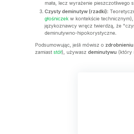
mała, lecz wyrażenie pieszczotliwego 
Czysty deminutyw (rzadki):
Teoretyczn
głośniczek
w kontekście technicznym), 
językoznawcy wręcz twierdzą, że "czyst
deminutywno-hipokorystyczne.
Podsumowując, jeśli mówisz o
zdrobnieniu
zamiast
stół
), używasz
deminutywu
(który 