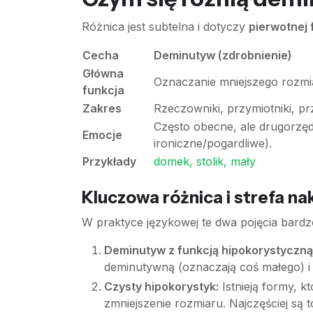
Różnica jest subtelna i dotyczy
pierwotnej 
Cecha
Deminutyw (zdrobnienie)
Główna
Oznaczanie mniejszego rozmi
funkcja
Zakres
Rzeczowniki, przymiotniki, pr
Często obecne, ale drugorzę
Emocje
ironiczne/pogardliwe).
Przykłady
domek, stolik, mały
Kluczowa różnica i strefa na
W praktyce językowej te dwa pojęcia bardzo
Deminutyw z funkcją hipokorystyczną
deminutywną (oznaczają coś małego) i 
Czysty hipokorystyk:
Istnieją formy, k
zmniejszenie rozmiaru. Najczęściej są t