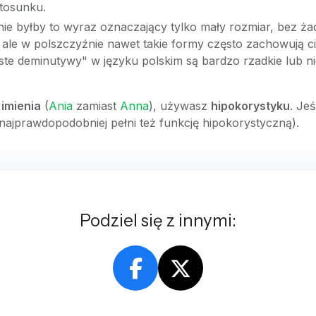
stosunku.
ie byłby to wyraz oznaczający tylko mały rozmiar, bez ż
ale w polszczyźnie nawet takie formy często zachowują ci
e deminutywy" w języku polskim są bardzo rzadkie lub nie 
 imienia
(
Ania
zamiast
Anna
), używasz
hipokorystyku
. Je
najprawdopodobniej pełni też funkcję hipokorystyczną).
Podziel się z innymi: